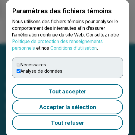
Paramètres des fichiers témoins
NEWSFILE
Nous utilisons des fichiers témoins pour analyser le
comportement des internautes afin d’assurer
l’amélioration continue du site Web. Consultez notre
Ouvrir une session
Recherche
English
Politique de protection des renseignements
personnels
et nos
Conditions d'utilisation
.
Nécessaires
Analyse de données
Crombie REIT Announces
Tout accepter
October 2025 Monthly
Distribution
Accepter la sélection
October 16, 2025 7:30 AM EDT | Source:
Crombie
Real Estate Investment Trust
Tout refuser