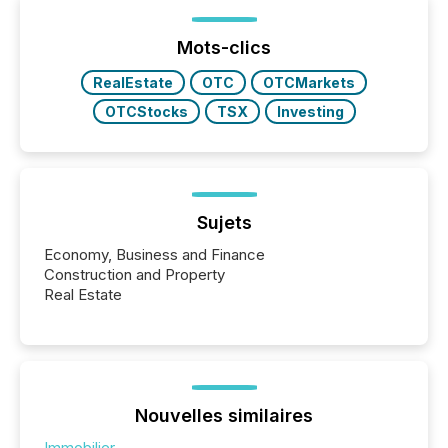
Yet these systems rely on human-verified facts to
ground their answers. We have entered a “ zero-
click ” reality, where Generative AI systems...
Mots-clics
RealEstate
OTC
OTCMarkets
OTCStocks
TSX
Investing
Sujets
Economy, Business and Finance
Construction and Property
Real Estate
Nouvelles similaires
Immobilier