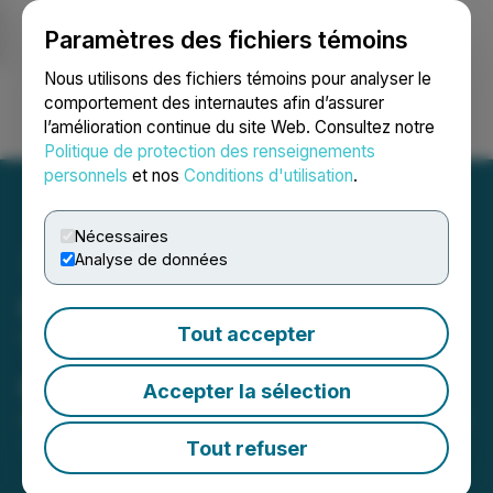
Paramètres des fichiers témoins
NEWSFILE
Nous utilisons des fichiers témoins pour analyser le
comportement des internautes afin d’assurer
l’amélioration continue du site Web. Consultez notre
Ouvrir une session
Recherche
English
Politique de protection des renseignements
personnels
et nos
Conditions d'utilisation
.
Nécessaires
Analyse de données
Crombie REIT Schedules
Tout accepter
Third Quarter 2025
Conference Call
Accepter la sélection
September 22, 2025 9:40 AM EDT | Source:
Crombie
Real Estate Investment Trust
Tout refuser