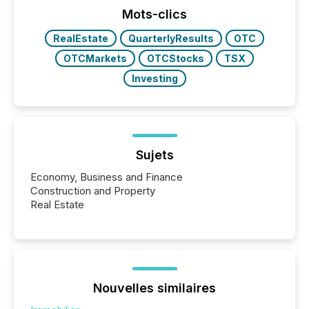
actively processing mining and energy press
Mots-clics
releases at scale. AI...
RealEstate
QuarterlyResults
OTC
OTCMarkets
OTCStocks
TSX
Investing
Sujets
Economy, Business and Finance
Construction and Property
Real Estate
Nouvelles similaires