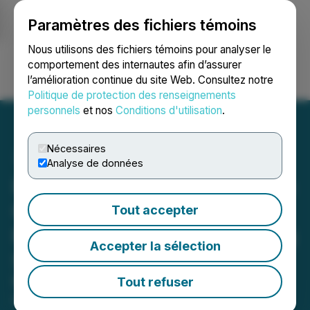
Paramètres des fichiers témoins
NEWSFILE
Nous utilisons des fichiers témoins pour analyser le
comportement des internautes afin d’assurer
l’amélioration continue du site Web. Consultez notre
Ouvrir une session
Recherche
English
Politique de protection des renseignements
personnels
et nos
Conditions d'utilisation
.
Nécessaires
Analyse de données
Imagen Network Integrates
Grok AI to Deliver More
Tout accepter
Personalized and Engaging
Accepter la sélection
Social Experiences
Next-gen personalization engines
Tout refuser
redefine interaction quality in