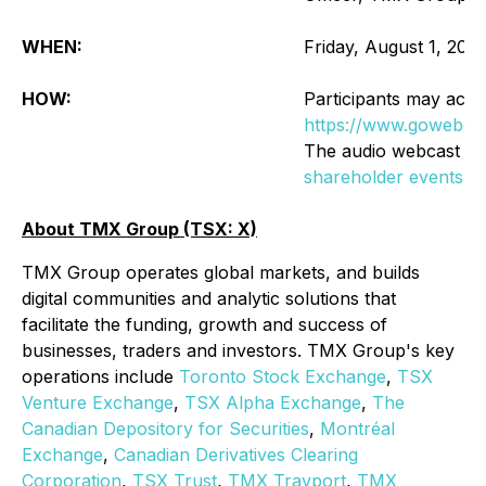
WHEN:
Friday, August 1, 202
HOW:
Participants may acces
https://www.gowebca
The audio webcast of 
shareholder events se
About TMX Group (TSX: X)
TMX Group operates global markets, and builds
digital communities and analytic solutions that
facilitate the funding, growth and success of
businesses, traders and investors. TMX Group's key
operations include
Toronto Stock Exchange
,
TSX
Venture Exchange
,
TSX Alpha Exchange
,
The
Canadian Depository for Securities
,
Montréal
Exchange
,
Canadian Derivatives Clearing
Corporation
,
TSX Trust
,
TMX
Trayport
,
TMX