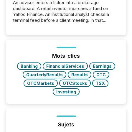
An advisor enters a ticker into a brokerage
dashboard. A retail investor searches a fund on
Yahoo Finance. An institutional analyst checks a
terminal feed before a client meeting. In that
moment, they are not simply looking for a price
quote. They are looking for context. And
increasingly, what they see is silence. The global
ETF market now exceeds $20 trillion in assets under
management. At the end of November 2025, the
industry included more than 15,600 products and
Mots-clics
over 30,000 ...
Banking
FinancialServices
Earnings
QuarterlyResults
Results
OTC
OTCMarkets
OTCStocks
TSX
Investing
Sujets