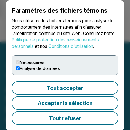
Paramètres des fichiers témoins
NEWSFILE
Nous utilisons des fichiers témoins pour analyser le
comportement des internautes afin d’assurer
l’amélioration continue du site Web. Consultez notre
Ouvrir une session
Recherche
English
Politique de protection des renseignements
personnels
et nos
Conditions d'utilisation
.
Nécessaires
Analyse de données
TMX Group Limited
Announces Release Date
Tout accepter
for Q2 2025 Financial
Accepter la sélection
Results and Analyst
Conference Call
Tout refuser
July 03, 2025 10:30 AM EDT | Source:
TMX Group