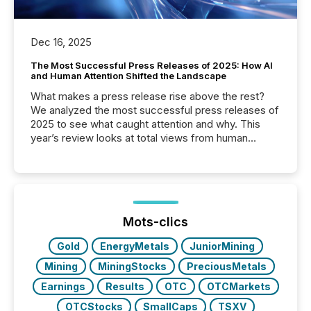
Dec 16, 2025
The Most Successful Press Releases of 2025: How AI
and Human Attention Shifted the Landscape
What makes a press release rise above the rest?
We analyzed the most successful press releases of
2025 to see what caught attention and why. This
year’s review looks at total views from human
readers and AI systems across the top five hundred
public company press releases distributed through
TMX Newsfile in 2025. These views come from all
of Newsfile’s general distribution channels, such as
Yahoo and Apple. They reflect how audiences
discovered and engaged with each announcement.
Mots-clics
Key Insights...
Gold
EnergyMetals
JuniorMining
Mining
MiningStocks
PreciousMetals
Earnings
Results
OTC
OTCMarkets
OTCStocks
SmallCaps
TSXV