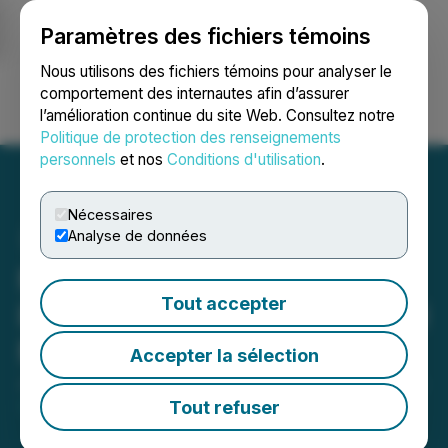
Paramètres des fichiers témoins
NEWSFILE
Nous utilisons des fichiers témoins pour analyser le
comportement des internautes afin d’assurer
l’amélioration continue du site Web. Consultez notre
Ouvrir une session
Recherche
English
Politique de protection des renseignements
personnels
et nos
Conditions d'utilisation
.
Nécessaires
Analyse de données
Magna Mining Announces
Tout accepter
Results of Annual & Special
Meeting of Shareholders
Accepter la sélection
June 27, 2025 4:05 PM EDT | Source:
Magna Mining
Inc.
Tout refuser