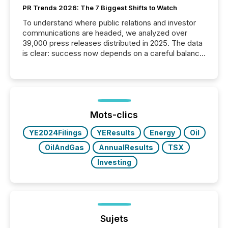
PR Trends 2026: The 7 Biggest Shifts to Watch
To understand where public relations and investor
communications are headed, we analyzed over
39,000 press releases distributed in 2025. The data
is clear: success now depends on a careful balance
between AI-readability and human trust. More than
50% of news activity on the TMX Newsfile network
is now driven by AI bots from OpenAI and Microsoft.
Yet these systems rely on human-verified facts to
ground their answers. We have entered a “ zero-
click ” reality, where Generative AI systems...
Mots-clics
YE2024Filings
YEResults
Energy
Oil
OilAndGas
AnnualResults
TSX
Investing
Sujets