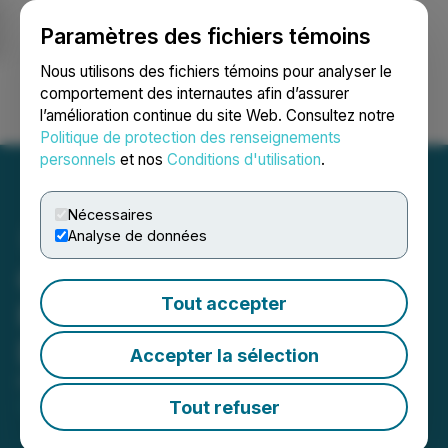
Paramètres des fichiers témoins
NEWSFILE
Nous utilisons des fichiers témoins pour analyser le
comportement des internautes afin d’assurer
l’amélioration continue du site Web. Consultez notre
Ouvrir une session
Recherche
English
Politique de protection des renseignements
personnels
et nos
Conditions d'utilisation
.
Nécessaires
Analyse de données
Obsidian Energy Confirms
Tout accepter
Filing of Its 2024 Year End
Disclosure Documents
Accepter la sélection
February 25, 2025 4:30 PM EST | Source:
Obsidian
Energy Ltd.
Tout refuser