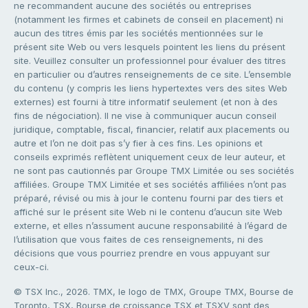
ne recommandent aucune des sociétés ou entreprises
(notamment les firmes et cabinets de conseil en placement) ni
aucun des titres émis par les sociétés mentionnées sur le
présent site Web ou vers lesquels pointent les liens du présent
site. Veuillez consulter un professionnel pour évaluer des titres
en particulier ou d’autres renseignements de ce site. L’ensemble
du contenu (y compris les liens hypertextes vers des sites Web
externes) est fourni à titre informatif seulement (et non à des
fins de négociation). Il ne vise à communiquer aucun conseil
juridique, comptable, fiscal, financier, relatif aux placements ou
autre et l’on ne doit pas s’y fier à ces fins. Les opinions et
conseils exprimés reflètent uniquement ceux de leur auteur, et
ne sont pas cautionnés par Groupe TMX Limitée ou ses sociétés
affiliées. Groupe TMX Limitée et ses sociétés affiliées n’ont pas
préparé, révisé ou mis à jour le contenu fourni par des tiers et
affiché sur le présent site Web ni le contenu d’aucun site Web
externe, et elles n’assument aucune responsabilité à l’égard de
l’utilisation que vous faites de ces renseignements, ni des
décisions que vous pourriez prendre en vous appuyant sur
ceux-ci.
© TSX Inc., 2026. TMX, le logo de TMX, Groupe TMX, Bourse de
Toronto, TSX, Bourse de croissance TSX et TSXV sont des