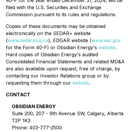
40-F for the year ended December 31, 2024, will be
filed with the U.S. Securities and Exchange
Commission pursuant to its rules and regulations.
Copies of these documents may be obtained
electronically on the SEDAR+ website
(
www.sedarplus.ca
), EDGAR website (
www.sec.gov
for the Form 40-F) or Obsidian Energy's
website
.
Hard copies of Obsidian Energy's audited
Consolidated Financial Statements and related MD&A
are also available upon request, free of charge, by
contacting our Investor Relations group or by
requesting them through our
website
.
CONTACT
OBSIDIAN ENERGY
Suite 200, 207 - 9th Avenue SW, Calgary, Alberta
T2P 1K3
Phone: 403-777-2500