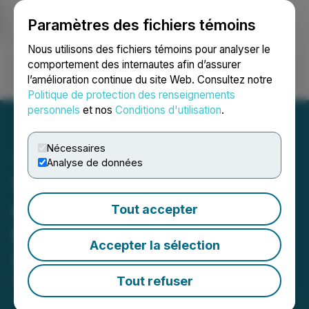
Paramètres des fichiers témoins
NEWSFILE
Nous utilisons des fichiers témoins pour analyser le
comportement des internautes afin d’assurer
l’amélioration continue du site Web. Consultez notre
Ouvrir une session
Recherche
English
Politique de protection des renseignements
personnels
et nos
Conditions d'utilisation
.
Nécessaires
Analyse de données
Vanstar annonce la
réalisation de
Tout accepter
l'arrangement avec
Accepter la sélection
IAMGOLD
Tout refuser
February 13, 2024 11:09 AM EST | Source:
Vanstar
Mining Resources