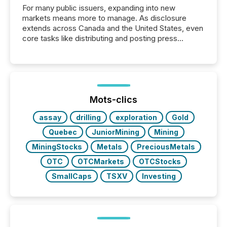
For many public issuers, expanding into new
markets means more to manage. As disclosure
extends across Canada and the United States, even
core tasks like distributing and posting press
releases can involve additional steps, systems, and
coordination. For DLP Resources Inc., a publicly
traded mineral exploration company, the focus has
been on keeping the distribution and cross-border
posting of its news simple. “They seamlessly post
our news on the OTC Markets site. I don’t even
Mots-clics
have to think...
assay
drilling
exploration
Gold
Quebec
JuniorMining
Mining
MiningStocks
Metals
PreciousMetals
OTC
OTCMarkets
OTCStocks
SmallCaps
TSXV
Investing