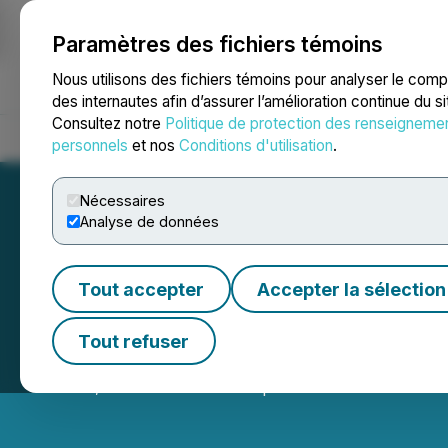
Paramètres des fichiers témoins
NEWSFILE
Nous utilisons des fichiers témoins pour analyser le com
des internautes afin d’assurer l’amélioration continue du s
Consultez notre
Politique de protection des renseigneme
Accueil
À propos
Services
Salle de presse
Blogue
Coo
personnels
et nos
Conditions d'utilisation
.
Nécessaires
Analyse de données
Tout accepter
Accepter la sélection
GoviEX Uranium F
Tout refuser
June 20, 2023 10:45 PM EDT | Source:
GoviEx Uraniu