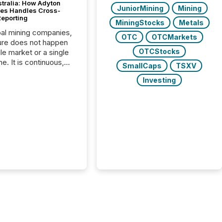
stralia: How Adyton
JuniorMining
Mining
es Handles Cross-
Reporting
MiningStocks
Metals
bal mining companies,
OTC
OTCMarkets
ure does not happen
OTCStocks
gle market or a single
e. It is continuous,
SmallCaps
TSXV
nsitive, and often
Investing
ated across
nts. Adyton
es is a TSX Venture-
exploration company
ng in Papua New
 with its team based in
a. In this environment,
re is not just about
ng information. It is
xecuting it with
 timing and
ation across time
The ability to file
th immediate...