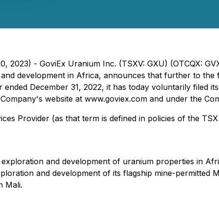
 20, 2023) - GoviEx Uranium Inc. (TSXV: GXU) (OTCQX: GV
nd development in Africa, announces that further to the fil
 ended December 31, 2022, it has today voluntarily filed i
he Company's website at www.goviex.com and under the Co
es Provider (as that term is defined in policies of the TSX
xploration and development of uranium properties in Afric
ploration and development of its flagship mine-permitted M
n Mali.