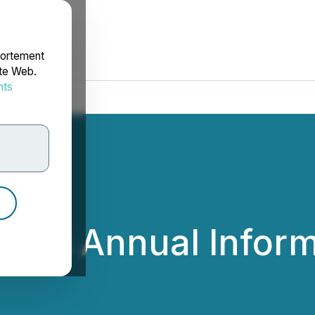
portement
ite Web.
nts
rdonnées
iles Annual Infor
m Inc.