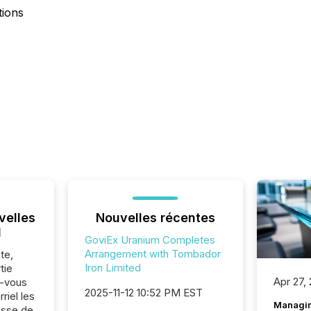
tions
velles
Nouvelles récentes
l
GoviEx Uranium Completes
Arrangement with Tombador
te,
Iron Limited
tie
Apr 27,
z-vous
2025-11-12 10:52 PM EST
riel les
Managin
sse de