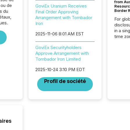
from Au
 ou de
GoviEx Uranium Receives
Resourc
Border 
s du
Final Order Approving
étaux,
Arrangement with Tombador
For glo
ues.
Iron
disclos
in a sin
2025-11-06 8:01 AM EST
time zon
time-se
GoviEx Securityholders
coordin
Approve Arrangement with
contine
Tombador Iron Limited
Resourc
listed 
2025-10-24 3:10 PM EDT
operati
Guinea,
Profil de société
Australi
disclosu
generati
about e
precise
coordin
zones. “
aires
24/7 wi