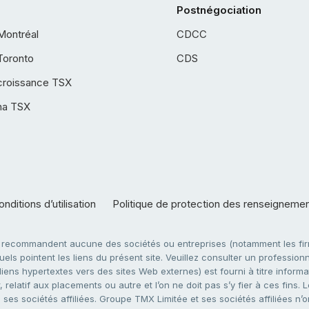
Postnégociation
Montréal
CDCC
Toronto
CDS
croissance TSX
ha TSX
nditions d’utilisation
Politique de protection des renseigneme
e recommandent aucune des sociétés ou entreprises (notamment les firm
ls pointent les liens du présent site. Veuillez consulter un professionne
ens hypertextes vers des sites Web externes) est fourni à titre informati
 relatif aux placements ou autre et l’on ne doit pas s’y fier à ces fins
es sociétés affiliées. Groupe TMX Limitée et ses sociétés affiliées n’o