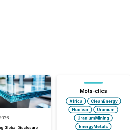
Mots-clics
Africa
CleanEnergy
Nuclear
Uranium
 2026
UraniumMIning
EnergyMetals
g Global Disclosure