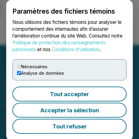
Paramètres des fichiers témoins
NEWSFILE
Nous utilisons des fichiers témoins pour analyser le
comportement des internautes afin d’assurer
l’amélioration continue du site Web. Consultez notre
Ouvrir une session
Recherche
English
Politique de protection des renseignements
personnels
et nos
Conditions d'utilisation
.
Nécessaires
Analyse de données
Sonim Technologies
Announces Participation in
Tout accepter
the LD Micro Invitational
Accepter la sélection
XIII
Tout refuser
May 31, 2023 9:00 AM EDT | Source:
DNA X, Inc.
(formerly Sonim Technologies Inc.)