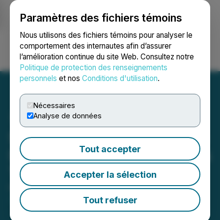
Paramètres des fichiers témoins
NEWSFILE
Nous utilisons des fichiers témoins pour analyser le
comportement des internautes afin d’assurer
l’amélioration continue du site Web. Consultez notre
Ouvrir une session
Recherche
English
Politique de protection des renseignements
personnels
et nos
Conditions d'utilisation
.
Nécessaires
Analyse de données
Stonegate Capital Partners
Tout accepter
Initiates Coverage on Borqs
Technologies Inc. (BRQS)
Accepter la sélection
November 30, 2022 9:23 AM EST | Source:
Reportable, Inc.
Tout refuser