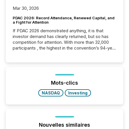
Mar 30, 2026
PDAC 2026: Record Attendance, Renewed Capital, and
a Fight for Attention
If PDAC 2026 demonstrated anything, it is that
investor demand has clearly returned, but so has
competition for attention. With more than 32,000
participants , the highest in the convention’s 94-year
history , the Metro Toronto Convention Centre was
filled with issuers, investors, and deal makers from
around the world. As a media partner of PDAC 2026,
TMX Newsfile was on the ground throughout the
week, connecting with clients and prospects across
the conference. Optimism was evident, with...
Mots-clics
NASDAQ
Investing
Nouvelles similaires