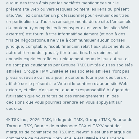
aucun des titres émis par les sociétés mentionnées sur le
présent site Web ou vers lesquels pointent les liens du présent
site. Veuillez consulter un professionnel pour évaluer des titres
en particulier ou d’autres renseignements de ce site. L’ensemble
du contenu (y compris les liens hypertextes vers des sites Web
externes) est fourni à titre informatif seulement (et non à des
fins de négociation). Il ne vise à communiquer aucun conseil
juridique, comptable, fiscal, financier, relatif aux placements ou
autre et l’on ne doit pas s’y fier à ces fins. Les opinions et
conseils exprimés reflètent uniquement ceux de leur auteur, et
ne sont pas cautionnés par Groupe TMX Limitée ou ses sociétés
affiliées. Groupe TMX Limitée et ses sociétés affiliées n’ont pas
préparé, révisé ou mis à jour le contenu fourni par des tiers et
affiché sur le présent site Web ni le contenu d’aucun site Web
externe, et elles n’assument aucune responsabilité à l’égard de
l’utilisation que vous faites de ces renseignements, ni des
décisions que vous pourriez prendre en vous appuyant sur
ceux-ci.
© TSX Inc., 2026. TMX, le logo de TMX, Groupe TMX, Bourse de
Toronto, TSX, Bourse de croissance TSX et TSXV sont des
marques de commerce de TSX Inc. Newsfile est une marque de
commerce de Newsfile Corp. et elle est utilisée sous licence.