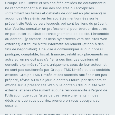
Groupe TMX Limitée et ses sociétés affiliées ne cautionnent ni
ne recommandent aucune des sociétés ou entreprises
(notamment les firmes et cabinets de conseil en placement) ni
aucun des titres émis par les sociétés mentionnées sur le
présent site Web ou vers lesquels pointent les liens du présent
site. Veuillez consulter un professionnel pour évaluer des titres
en particulier ou d’autres renseignements de ce site. L’ensemble
du contenu (y compris les liens hypertextes vers des sites Web
externes) est fourni à titre informatif seulement (et non à des
fins de négociation). Il ne vise à communiquer aucun conseil
juridique, comptable, fiscal, financier, relatif aux placements ou
autre et l’on ne doit pas s’y fier à ces fins. Les opinions et
conseils exprimés reflètent uniquement ceux de leur auteur, et
ne sont pas cautionnés par Groupe TMX Limitée ou ses sociétés
affiliées. Groupe TMX Limitée et ses sociétés affiliées n’ont pas
préparé, révisé ou mis à jour le contenu fourni par des tiers et
affiché sur le présent site Web ni le contenu d’aucun site Web
externe, et elles n’assument aucune responsabilité à l’égard de
l’utilisation que vous faites de ces renseignements, ni des
décisions que vous pourriez prendre en vous appuyant sur
ceux-ci.
© TSX Inc., 2026. TMX, le logo de TMX, Groupe TMX, Bourse de