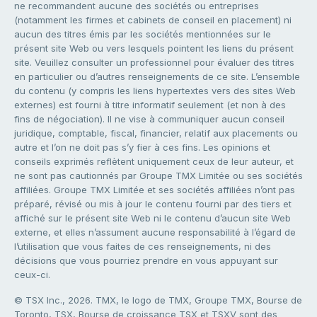
ne recommandent aucune des sociétés ou entreprises
(notamment les firmes et cabinets de conseil en placement) ni
aucun des titres émis par les sociétés mentionnées sur le
présent site Web ou vers lesquels pointent les liens du présent
site. Veuillez consulter un professionnel pour évaluer des titres
en particulier ou d’autres renseignements de ce site. L’ensemble
du contenu (y compris les liens hypertextes vers des sites Web
externes) est fourni à titre informatif seulement (et non à des
fins de négociation). Il ne vise à communiquer aucun conseil
juridique, comptable, fiscal, financier, relatif aux placements ou
autre et l’on ne doit pas s’y fier à ces fins. Les opinions et
conseils exprimés reflètent uniquement ceux de leur auteur, et
ne sont pas cautionnés par Groupe TMX Limitée ou ses sociétés
affiliées. Groupe TMX Limitée et ses sociétés affiliées n’ont pas
préparé, révisé ou mis à jour le contenu fourni par des tiers et
affiché sur le présent site Web ni le contenu d’aucun site Web
externe, et elles n’assument aucune responsabilité à l’égard de
l’utilisation que vous faites de ces renseignements, ni des
décisions que vous pourriez prendre en vous appuyant sur
ceux-ci.
© TSX Inc., 2026. TMX, le logo de TMX, Groupe TMX, Bourse de
Toronto, TSX, Bourse de croissance TSX et TSXV sont des