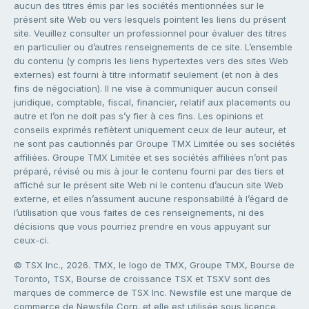
aucun des titres émis par les sociétés mentionnées sur le
présent site Web ou vers lesquels pointent les liens du présent
site. Veuillez consulter un professionnel pour évaluer des titres
en particulier ou d’autres renseignements de ce site. L’ensemble
du contenu (y compris les liens hypertextes vers des sites Web
externes) est fourni à titre informatif seulement (et non à des
fins de négociation). Il ne vise à communiquer aucun conseil
juridique, comptable, fiscal, financier, relatif aux placements ou
autre et l’on ne doit pas s’y fier à ces fins. Les opinions et
conseils exprimés reflètent uniquement ceux de leur auteur, et
ne sont pas cautionnés par Groupe TMX Limitée ou ses sociétés
affiliées. Groupe TMX Limitée et ses sociétés affiliées n’ont pas
préparé, révisé ou mis à jour le contenu fourni par des tiers et
affiché sur le présent site Web ni le contenu d’aucun site Web
externe, et elles n’assument aucune responsabilité à l’égard de
l’utilisation que vous faites de ces renseignements, ni des
décisions que vous pourriez prendre en vous appuyant sur
ceux-ci.
© TSX Inc., 2026. TMX, le logo de TMX, Groupe TMX, Bourse de
Toronto, TSX, Bourse de croissance TSX et TSXV sont des
marques de commerce de TSX Inc. Newsfile est une marque de
commerce de Newsfile Corp. et elle est utilisée sous licence.