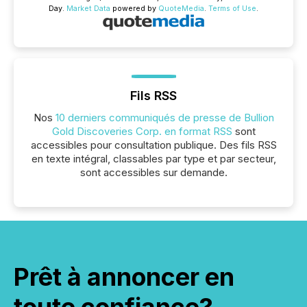
Day.
Market Data
powered by
QuoteMedia
.
Terms of Use
.
Fils RSS
Nos
10 derniers communiqués de presse de Bullion
Gold Discoveries Corp. en format RSS
sont
accessibles pour consultation publique. Des fils RSS
en texte intégral, classables par type et par secteur,
sont accessibles sur demande.
Prêt à annoncer en