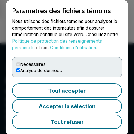
Paramètres des fichiers témoins
NEWSFILE
Nous utilisons des fichiers témoins pour analyser le
comportement des internautes afin d’assurer
l’amélioration continue du site Web. Consultez notre
Ouvrir une session
Recherche
English
Politique de protection des renseignements
personnels
et nos
Conditions d'utilisation
.
Nécessaires
Analyse de données
Bullion Gold Discoveries
Corp.
Tout accepter
Bullion Gold Resources Corp is a gold
exploration stage company engaged in the
Accepter la sélection
exploration and development of exploration and
evaluation assets in Northern Québec, Canada.
Tout refuser
The Company is focused on the Cadillac Break
(Abitibi Mining Camp) with it?s Bousquet Project.