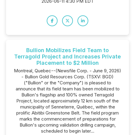
2026-06-11 4:30 PM EDT
Bullion Mobilizes Field Team to
Terragold Project and Increases Private
Placement to $2 Million
Montreal, Quebec--(Newsfile Corp. - June 9, 2026)
- Bullion Gold Resources Corp. (TSXV: BGD)
("Bullion" or the "Company") is pleased to
announce that its field team has been mobilized to
Bullion's flagship and 100% owned Terragold
Project, located approximately 12 km south of the
municipality of Senneterre, Québec, within the
prolific Abitibi Greenstone Belt. The field program
marks the commencement of preparations for
Bullion's upcoming validation drilling campaign,
scheduled to begin later...