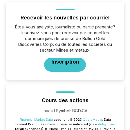
Recevoir les nouvelles par courriel
Êtes-vous analyste, journaliste ou partie prenante?
Inscrivez-vous pour recevoir par courriel les
communiqués de presse de Bullion Gold
Discoveries Corp. ou de toutes les sociétés du
secteur Mines et métaux.
Inscription
Cours des actions
Invalid Symbol
:
BGD:CA
Financial Market Data
copyright © 2023
QuoteMedia
. Data
delayed 15 minutes unless otherwise indicated (view
delay times
for all exchanges).
RT
=Real-Time,
EOD
=End of Day,
PD
=Previous