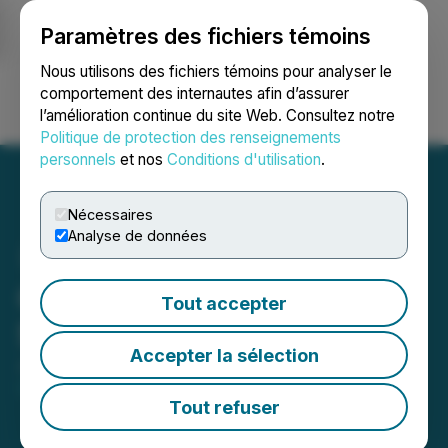
Paramètres des fichiers témoins
NEWSFILE
Nous utilisons des fichiers témoins pour analyser le
comportement des internautes afin d’assurer
l’amélioration continue du site Web. Consultez notre
Ouvrir une session
Recherche
English
Politique de protection des renseignements
personnels
et nos
Conditions d'utilisation
.
Nécessaires
Analyse de données
Orestone Mining Grants
Tout accepter
Stock Options
Accepter la sélection
June 08, 2020 8:53 PM EDT | Source:
Orestone
Mining Corp.
Tout refuser