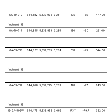
GA-19-710
644,382
5,339,936
3,281
175
-65
447.00
incluant (3)
GA-19-714
644,845
5,339,853
3,285
150
-60
261.00
GA-19-715
644,862
5,339,785
3,284
131
-45
144.00
incluant (3)
GA-19-717
644,708
5,339,775
3,283
181
-77
243.00
incluant (3)
12-GA-592W
644,475
5,339,956
3,082
173.11
-79.7
362.00