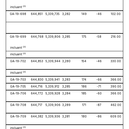
(3)
incluant
GA-19-698
644,851
5,339,735
3,282
149
-46
102.00
GA-19-699
644,768
5,339,806
3,285
175
-58
216.00
(3)
incluant
(3)
incluant
GA-19-702
644,853
5,339,944
3,280
154
-46
330.00
(3)
incluant
GA-19-703
644,830
5,339,941
3,283
174
-66
366.00
Ré
GA-19-705
644,716
5,339,912
3,285
186
-71
390.00
Ré
GA-19-706
644,772
5,339,928
3,284
185
-60
366.00
GA-19-708
644,717
5,339,906
3,289
171
-87
462.00
GA-19-709
644,382
5,339,936
3,281
180
-86
609.00
(3)
incluant