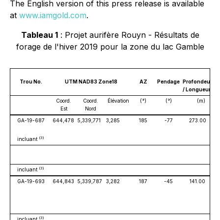
The English version of this press release is available
at
www.iamgold.com
.
Tableau 1
: Projet aurifère Rouyn - Résultats de
forage de l'hiver 2019 pour la zone du lac Gamble
Tr
ou No.
UTM NAD83 Zone18
AZ
Pendage
Profondeur
/ Longueur
Coord.
Coord.
Élévation
(°)
(°)
(m)
Est
Nord
GA-19-687
644,478
5,339,771
3,285
185
-77
273.00
(3)
incluant
(3)
incluant
GA-19-693
644,843
5,339,787
3,282
187
-45
141.00
(3)
incluant