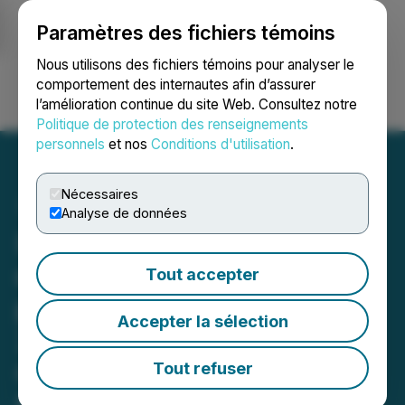
Paramètres des fichiers témoins
NEWSFILE
Nous utilisons des fichiers témoins pour analyser le
comportement des internautes afin d’assurer
l’amélioration continue du site Web. Consultez notre
Ouvrir une session
Recherche
English
Politique de protection des renseignements
personnels
et nos
Conditions d'utilisation
.
Nécessaires
Analyse de données
IAMGOLD annonce
d'autres résultats de son
Tout accepter
programme de forage de
Accepter la sélection
2019 dans la zone du lac
Gamble du projet aurifère
Tout refuser