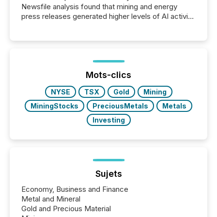
Newsfile analysis found that mining and energy
press releases generated higher levels of AI activity
per release than Technology & Innovation
announcements. The study analyzed AI crawler
activity across approximately 220 press releases
distributed through TMX Newsfile’s network over a
72-hour period. Results showed that AI systems are
actively processing mining and energy press
Mots-clics
releases at scale. AI...
NYSE
TSX
Gold
Mining
MiningStocks
PreciousMetals
Metals
Investing
Sujets
Economy, Business and Finance
Metal and Mineral
Gold and Precious Material