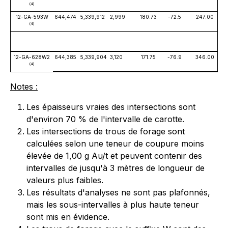
(4)
12-GA-593W
644,474
5,339,912
2,999
180.73
-72.5
247.00
(4)
12-GA-628W2
644,385
5,339,904
3,120
171.75
-76.9
346.00
4
(4)
Notes :
Les épaisseurs vraies des intersections sont
d'environ 70 % de l'intervalle de carotte.
Les intersections de trous de forage sont
calculées selon une teneur de coupure moins
élevée de 1,00 g Au/t et peuvent contenir des
intervalles de jusqu'à 3 mètres de longueur de
valeurs plus faibles.
Les résultats d'analyses ne sont pas plafonnés,
mais les sous-intervalles à plus haute teneur
sont mis en évidence.