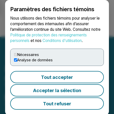
Paramètres des fichiers témoins
NEWSFILE
Nous utilisons des fichiers témoins pour analyser le
comportement des internautes afin d’assurer
l’amélioration continue du site Web. Consultez notre
Ouvrir une session
Recherche
English
Politique de protection des renseignements
personnels
et nos
Conditions d'utilisation
.
Nécessaires
Analyse de données
Bullion mobilise son équipe
de terrain sur le projet
Tout accepter
Terragold et augmente son
Accepter la sélection
placement privé à 2 M$
Tout refuser
June 09, 2026 6:30 AM EDT | Source:
Bullion Gold
Discoveries Corp.