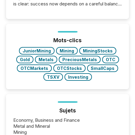
is clear: success now depends on a careful balance
between AI-readability and human trust. More than
50% of news activity on the TMX Newsfile network
is now driven by AI bots from OpenAI and Microsoft.
Yet these systems rely on human-verified facts to
ground their answers. We have entered a “ zero-
click ” reality, where Generative AI systems...
Mots-clics
JuniorMining
Mining
MiningStocks
Gold
Metals
PreciousMetals
OTC
OTCMarkets
OTCStocks
SmallCaps
TSXV
Investing
Sujets
Economy, Business and Finance
Metal and Mineral
Mining