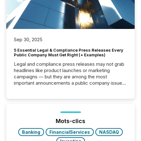
Sep 30, 2025
5 Essential Legal & Compliance Press Releases Every
Public Company Must Get Right (+ Examples)
Legal and compliance press releases may not grab
headlines like product launches or marketing
campaigns — but they are among the most
important announcements a public company issues.
These updates are the backbone of transparent
disclosure, ensuring you meet regulatory obligations
while protecting your credibility in the market. In this
post in our “Reasons to Announce” series, we
highlight five critical legal and compliance press
release types every company must get right — with
Mots-clics
real-world...
Banking
FinancialServices
NASDAQ