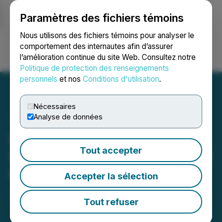
Paramètres des fichiers témoins
NEWSFILE
Nous utilisons des fichiers témoins pour analyser le
comportement des internautes afin d’assurer
l’amélioration continue du site Web. Consultez notre
Ouvrir une session
Recherche
English
Politique de protection des renseignements
personnels
et nos
Conditions d'utilisation
.
Nécessaires
Analyse de données
Kuehn Law Encourages
Tout accepter
Investors of Picard Medical
Inc. to Contact Law Firm
Accepter la sélection
June 03, 2026 11:02 AM EDT | Source:
Kuehn Law,
PLLC
Tout refuser