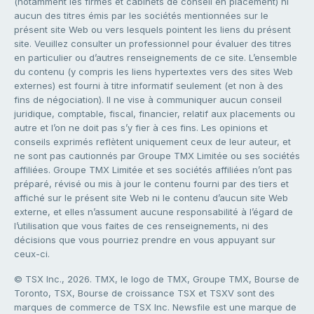
(notamment les firmes et cabinets de conseil en placement) ni
aucun des titres émis par les sociétés mentionnées sur le
présent site Web ou vers lesquels pointent les liens du présent
site. Veuillez consulter un professionnel pour évaluer des titres
en particulier ou d’autres renseignements de ce site. L’ensemble
du contenu (y compris les liens hypertextes vers des sites Web
externes) est fourni à titre informatif seulement (et non à des
fins de négociation). Il ne vise à communiquer aucun conseil
juridique, comptable, fiscal, financier, relatif aux placements ou
autre et l’on ne doit pas s’y fier à ces fins. Les opinions et
conseils exprimés reflètent uniquement ceux de leur auteur, et
ne sont pas cautionnés par Groupe TMX Limitée ou ses sociétés
affiliées. Groupe TMX Limitée et ses sociétés affiliées n’ont pas
préparé, révisé ou mis à jour le contenu fourni par des tiers et
affiché sur le présent site Web ni le contenu d’aucun site Web
externe, et elles n’assument aucune responsabilité à l’égard de
l’utilisation que vous faites de ces renseignements, ni des
décisions que vous pourriez prendre en vous appuyant sur
ceux-ci.
© TSX Inc., 2026. TMX, le logo de TMX, Groupe TMX, Bourse de
Toronto, TSX, Bourse de croissance TSX et TSXV sont des
marques de commerce de TSX Inc. Newsfile est une marque de