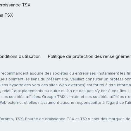
croissance TSX
ha TSX
nditions d’utilisation
Politique de protection des renseigneme
e recommandent aucune des sociétés ou entreprises (notamment les firm
ls pointent les liens du présent site. Veuillez consulter un professionne
ens hypertextes vers des sites Web externes) est fourni à titre informati
 relatif aux placements ou autre et l’on ne doit pas s’y fier à ces fins
es sociétés affiliées. Groupe TMX Limitée et ses sociétés affiliées n’o
 Web externe, et elles n’assument aucune responsabilité à l’égard de l’u
 Toronto, TSX, Bourse de croissance TSX et TSXV sont des marques d