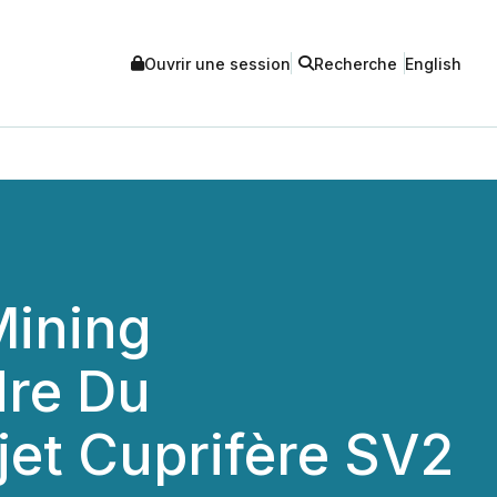
Ouvrir une session
Recherche
English
Mining
dre Du
et Cuprifère SV2