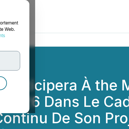
portement
ite Web.
nts
rdonnées
Participera À the 
t 2026 Dans Le Ca
ntinu De Son Proj