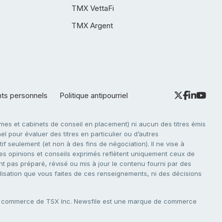
TMX VettaFi
TMX Argent
nts personnels
Politique antipourriel
es et cabinets de conseil en placement) ni aucun des titres émis
l pour évaluer des titres en particulier ou d’autres
f seulement (et non à des fins de négociation). Il ne vise à
. Les opinions et conseils exprimés reflètent uniquement ceux de
nt pas préparé, révisé ou mis à jour le contenu fourni par des
tilisation que vous faites de ces renseignements, ni des décisions
e commerce de TSX Inc. Newsfile est une marque de commerce