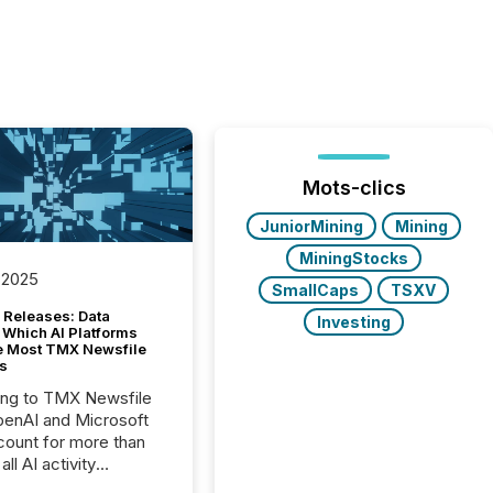
Mots-clics
JuniorMining
Mining
MiningStocks
 2025
SmallCaps
TSXV
 Releases: Data
Investing
 Which AI Platforms
e Most TMX Newsfile
s
ing to TMX Newsfile
penAI and Microsoft
ount for more than
ll AI activity
ed reading TMX