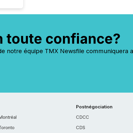
n toute confiance?
 notre équipe TMX Newsfile communiquera ave
Postnégociation
Montréal
CDCC
Toronto
CDS