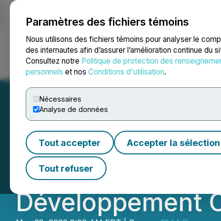
Paramètres des fichiers témoins
NEWSFILE
Nous utilisons des fichiers témoins pour analyser le com
des internautes afin d’assurer l’amélioration continue du s
Consultez notre
Politique de protection des renseigneme
Accueil
À propos
Services
Salle de presse
Blogue
Coo
personnels
et nos
Conditions d'utilisation
.
Nécessaires
Analyse de données
1844 Ressources 
Tout accepter
Accepter la sélection
Investment Even
Tout refuser
Développement Co