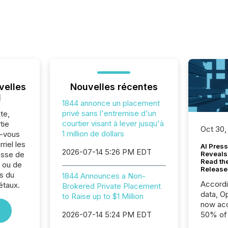
velles
Nouvelles récentes
l
1844 annonce un placement
privé sans l'entremise d'un
te,
courtier visant à lever jusqu'à
tie
Oct 30,
1 million de dollars
z-vous
riel les
AI Press
2026-07-14 5:26 PM EDT
sse de
Reveals
Read th
 ou de
Release
s du
1844 Announces a Non-
Accord
étaux.
Brokered Private Placement
data, O
to Raise up to $1 Million
now acc
2026-07-14 5:24 PM EDT
50% of a
detect