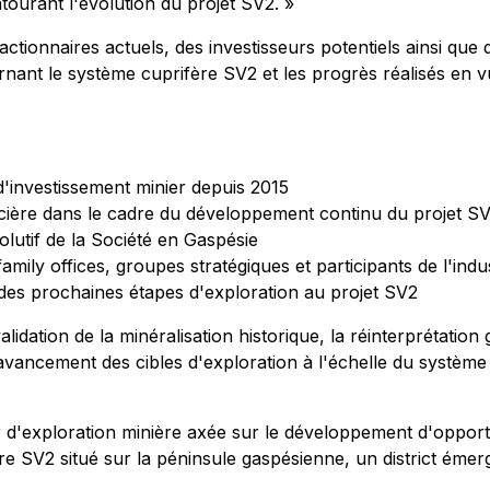
ntourant l'évolution du projet SV2. »
ionnaires actuels, des investisseurs potentiels ainsi que de
rnant le système cuprifère SV2 et les progrès réalisés en v
'investissement minier depuis 2015
cière dans le cadre du développement continu du projet S
lutif de la Société en Gaspésie
amily offices, groupes stratégiques et participants de l'indu
des prochaines étapes d'exploration au projet SV2
idation de la minéralisation historique, la réinterprétation 
l'avancement des cibles d'exploration à l'échelle du système
 d'exploration minière axée sur le développement d'opport
e SV2 situé sur la péninsule gaspésienne, un district émerge