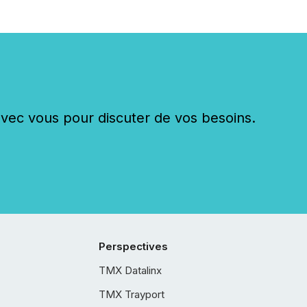
c vous pour discuter de vos besoins.
Perspectives
TMX Datalinx
TMX Trayport