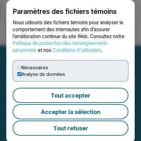
Paramètres des fichiers témoins
NEWSFILE
Nous utilisons des fichiers témoins pour analyser le
comportement des internautes afin d’assurer
l’amélioration continue du site Web. Consultez notre
Ouvrir une session
Recherche
English
Politique de protection des renseignements
personnels
et nos
Conditions d'utilisation
.
Nécessaires
Analyse de données
Besra Gold Announces:
Management's Discussion
Tout accepter
and Analysis & Interim
Accepter la sélection
Consolidated Financial
Statements
Tout refuser
May 15, 2026 8:17 AM EDT | Source:
Besra Gold Inc.