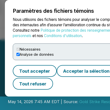
Paramètres des fichiers témoins
NEWSFILE
Nous utilisons des fichiers témoins pour analyser le com
des internautes afin d’assurer l’amélioration continue du s
Consultez notre
Politique de protection des renseigneme
Accueil
À propos
Services
Salle de presse
Blogue
Coo
personnels
et nos
Conditions d'utilisation
.
Nécessaires
Analyse de données
Tout accepter
Accepter la sélection
Gold Strike Appoi
Tout refuser
Directors
May 14, 2026 7:45 AM EDT | Source:
Gold Strike Res