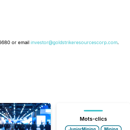
-6680 or email
investor@goldstrikeresourcescorp.com
.
Mots-clics
JuniorMining
Mining