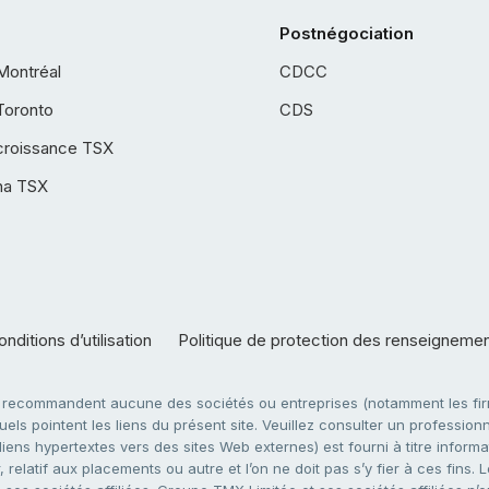
Postnégociation
Montréal
CDCC
Toronto
CDS
croissance TSX
ha TSX
nditions d’utilisation
Politique de protection des renseigneme
e recommandent aucune des sociétés ou entreprises (notamment les firm
ls pointent les liens du présent site. Veuillez consulter un professionne
ens hypertextes vers des sites Web externes) est fourni à titre informati
 relatif aux placements ou autre et l’on ne doit pas s’y fier à ces fins