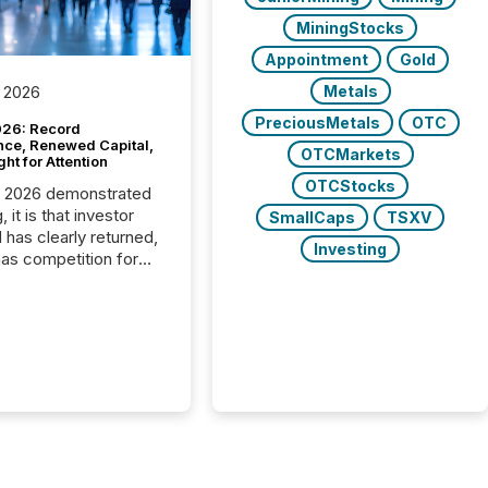
MiningStocks
Appointment
Gold
Metals
 2026
PreciousMetals
OTC
26: Record
nce, Renewed Capital,
OTCMarkets
ght for Attention
OTCStocks
C 2026 demonstrated
, it is that investor
SmallCaps
TSXV
has clearly returned,
Investing
has competition for
on. With more than
articipants , the
 in the convention’s
 history , the Metro
 Convention Centre
ed with issuers,
rs, and deal makers
ound the world. As a
artner of PDAC 2026,
wsfile was on the