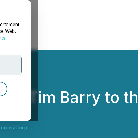
portement
ite Web.
nts
rdonnées
nts Tim Barry to t
ources Corp.