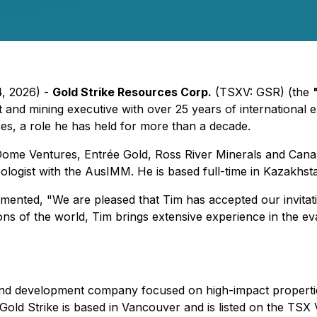
4, 2026) -
Gold Strike Resources Corp.
(TSXV: GSR) (the
ist and mining executive with over 25 years of internationa
es, a role he has held for more than a decade.
h Dome Ventures, Entrée Gold, Ross River Minerals and Can
ologist with the AusIMM. He is based full-time in Kazakhst
mmented, "We are pleased that Tim has accepted our invitati
ons of the world, Tim brings extensive experience in the eva
 and development company focused on high-impact properti
old Strike is based in Vancouver and is listed on the TS