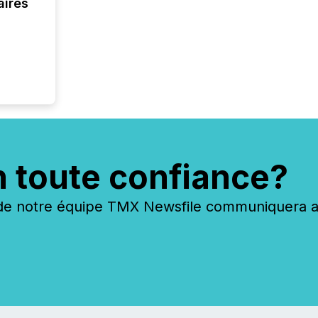
aires
ground 
connect
prospec
confer
evident,
n toute confiance?
 notre équipe TMX Newsfile communiquera ave