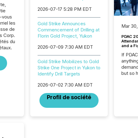
te,
2026-07-17 5:28 PM EDT
tie
z-vous
riel les
Gold Strike Announces
Mar 30,
sse de
Commencement of Drilling at
s Corp.
Florin Gold Project, Yukon
PDAC 20
iétés du
Attenda
and a Fi
2026-07-09 7:30 AM EDT
étaux.
If PDA
anything
Gold Strike Mobilizes to Gold
demand 
Strike One Project in Yukon to
but so 
Identify Drill Targets
attenti
2026-07-02 7:30 AM EDT
32,000 p
highest
Profil de société
94-year
Toronto
was fill
investo
from ar
media p
TMX Ne