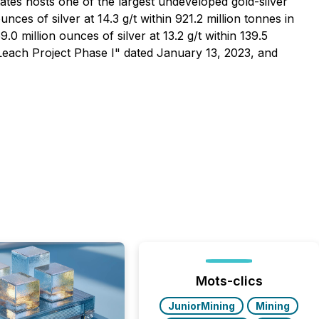
ates hosts one of the largest undeveloped gold-silver
ces of silver at 14.3 g/t within 921.2 million tonnes in
0 million ounces of silver at 13.2 g/t within 139.5
 Leach Project Phase I" dated January 13, 2023, and
Mots-clics
JuniorMining
Mining