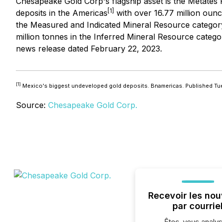
Chesapeake Gold Corp's flagship asset is the Metates P
[1]
deposits in the Americas
with over 16.77 million ounce
the Measured and Indicated Mineral Resource category an
million tonnes in the Inferred Mineral Resource catego
news release dated February 22, 2023.
[1]
Mexico's biggest undeveloped gold deposits. Bnamericas. Published Tu
Source:
Chesapeake Gold Corp.
Recevoir les nou
par courrie
Êtes-vous analys