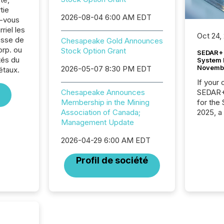
tie
2026-08-04 6:00 AM EDT
z-vous
riel les
Oct 24,
sse de
Chesapeake Gold Announces
rp. ou
Stock Option Grant
SEDAR+ 
tés du
System 
Novemb
2026-05-07 8:30 PM EDT
étaux.
If your
SEDAR+,
Chesapeake Announces
for the
Membership in the Mining
2025, a
Association of Canada;
approve
Management Update
Securit
2026-04-29 6:00 AM EDT
(CSA).
Profil de société