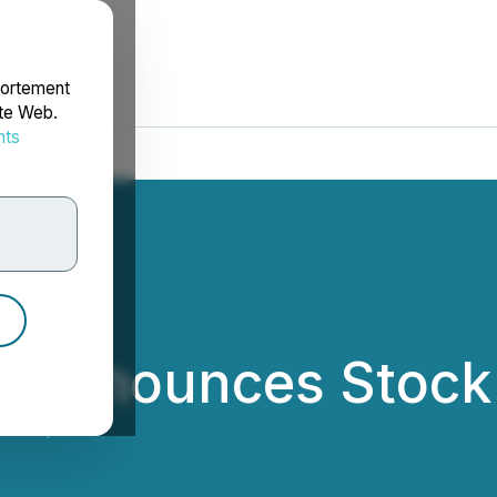
portement
ite Web.
nts
rdonnées
 Announces Stock 
d Corp.