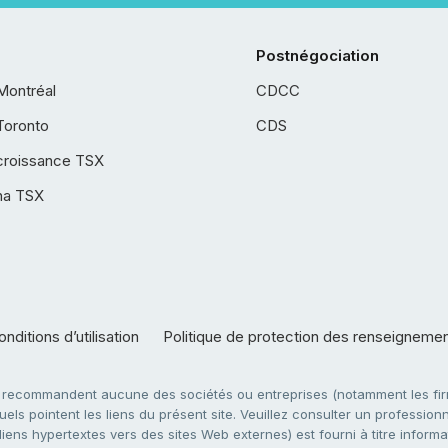
Postnégociation
Montréal
CDCC
Toronto
CDS
croissance TSX
ha TSX
nditions d’utilisation
Politique de protection des renseigneme
e recommandent aucune des sociétés ou entreprises (notamment les firm
ls pointent les liens du présent site. Veuillez consulter un professionne
ens hypertextes vers des sites Web externes) est fourni à titre informati