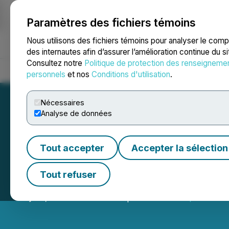
Paramètres des fichiers témoins
NEWSFILE
Nous utilisons des fichiers témoins pour analyser le com
des internautes afin d’assurer l’amélioration continue du s
Consultez notre
Politique de protection des renseigneme
Accueil
À propos
Services
Salle de presse
Blogue
Coo
personnels
et nos
Conditions d'utilisation
.
Nécessaires
Analyse de données
Tout accepter
Accepter la sélection
Chesapeake Gold
Tout refuser
May 07, 2026 8:30 PM EDT | Source:
Chesapeake Gol