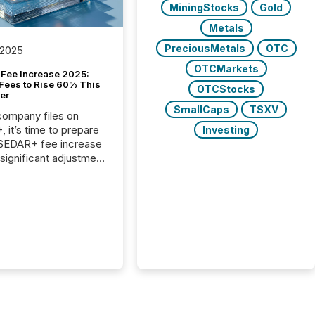
MiningStocks
Gold
Metals
PreciousMetals
OTC
 2025
OTCMarkets
Fee Increase 2025:
Fees to Rise 60% This
OTCStocks
er
SmallCaps
TSXV
 company files on
 it’s time to prepare
Investing
 SEDAR+ fee increase
 significant adjustment
d by the Canadian
ies Administrators