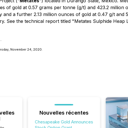
roject ("
Metates
") located in Durango State, Mexico. Met
s of gold at 0.57 grams per tonne (g/t) and 423.2 million oun
d a further 2.13 million ounces of gold at 0.47 g/t and 59.
ry. See the technical report titled "Metates Sulphide Heap
esday, November 24, 2020.
velles
Nouvelles récentes
l
Chesapeake Gold Announces
Stock Option Grant
te,