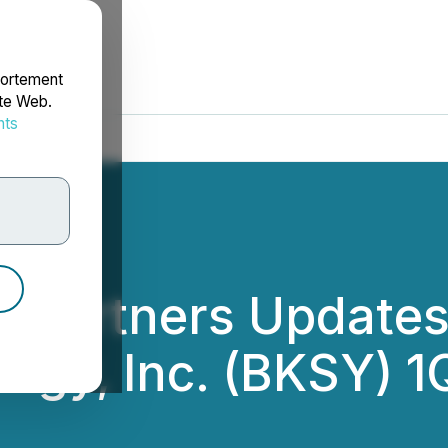
portement
ite Web.
nts
rdonnées
l Partners Update
ogy, Inc. (BKSY) 