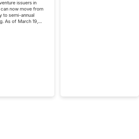
 venture issuers in
 can now move from
ly to semi-annual
ng. As of March 19,
he Canadian Securities
trators (CSA)
ced the Semi-Annual
g (SAR) Pilot .
ented through
ated Blanket Order
it allows certain
 listed on the TSX
change (TSXV) or
adian Securities
e (CSE) to optionally
st and third quarter
l filings . This reduces
 reporting burdens and
 also...