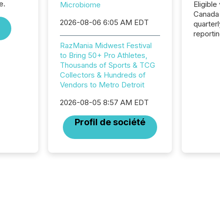
e.
Eligible
Microbiome
Canada
2026-08-06 6:05 AM EDT
quarter
reporti
2026, t
RazMania Midwest Festival
Adminis
to Bring 50+ Pro Athletes,
introdu
Thousands of Sports & TCG
Reportin
Collectors & Hundreds of
Implem
Vendors to Metro Detroit
Coordin
51-933, 
2026-08-05 8:57 AM EDT
issuers
Profil de société
Venture Ex
the Can
Exchang
skip fir
financia
overall
costs. It