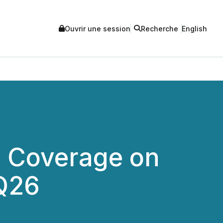
Ouvrir une session
Recherche
English
s Coverage on
1Q26