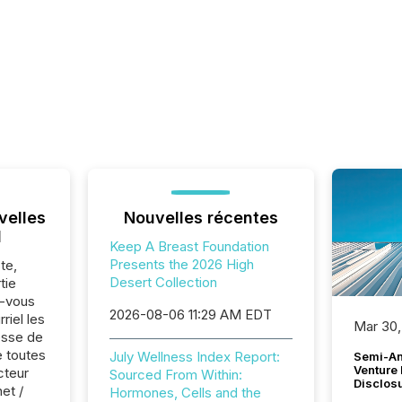
velles
Nouvelles récentes
l
Keep A Breast Foundation
Presents the 2026 High
te,
Desert Collection
tie
z-vous
2026-08-06 11:29 AM EDT
riel les
Mar 30,
sse de
e toutes
July Wellness Index Report:
Semi-An
Venture
cteur
Sourced From Within:
Disclos
net /
Hormones, Cells and the