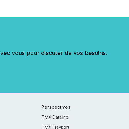
c vous pour discuter de vos besoins.
Perspectives
TMX Datalinx
TMX Trayport