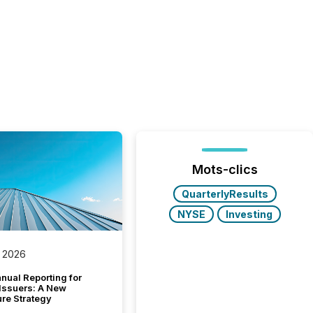
Mots-clics
QuarterlyResults
NYSE
Investing
 2026
nual Reporting for
 Issuers: A New
ure Strategy