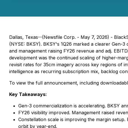
Dallas, Texas--(Newsfile Corp. - May 7, 2026) - Blac
(NYSE: BKSY). BKSY's 1Q26 marked a clearer Gen-3 comm
and management raising FY26 revenue and adj. EBITDA 
development was the continued scaling of higher-margin
revisit rates for 35cm imagery across key regions of i
intelligence as recurring subscription mix, backlog co
To view the full announcement, including downloadabl
Key Takeaways:
Gen-3 commercialization is accelerating. BKSY ann
FY26 visibility improved. Management raised rev
Constellation scale is improving the margin setup. 
orbit by year-end.