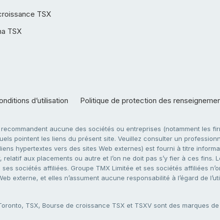
croissance TSX
ha TSX
nditions d’utilisation
Politique de protection des renseigneme
e recommandent aucune des sociétés ou entreprises (notamment les firm
ls pointent les liens du présent site. Veuillez consulter un professionne
ens hypertextes vers des sites Web externes) est fourni à titre informati
 relatif aux placements ou autre et l’on ne doit pas s’y fier à ces fins
es sociétés affiliées. Groupe TMX Limitée et ses sociétés affiliées n’o
 Web externe, et elles n’assument aucune responsabilité à l’égard de l’u
 Toronto, TSX, Bourse de croissance TSX et TSXV sont des marques d