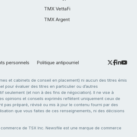
TMX VettaFi
TMX Argent
nts personnels
Politique antipourriel
es et cabinets de conseil en placement) ni aucun des titres émis
l pour évaluer des titres en particulier ou d’autres
f seulement (et non à des fins de négociation). Il ne vise à
. Les opinions et conseils exprimés reflètent uniquement ceux de
nt pas préparé, révisé ou mis à jour le contenu fourni par des
tilisation que vous faites de ces renseignements, ni des décisions
e commerce de TSX Inc. Newsfile est une marque de commerce