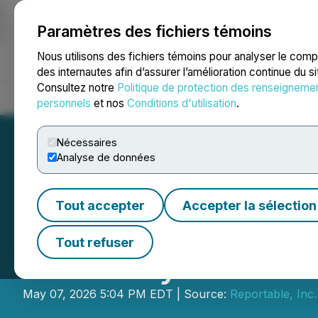
Paramètres des fichiers témoins
NEWSFILE
Nous utilisons des fichiers témoins pour analyser le com
des internautes afin d’assurer l’amélioration continue du s
Consultez notre
Politique de protection des renseigneme
Accueil
À propos
Services
Salle de presse
Blogue
Coo
personnels
et nos
Conditions d'utilisation
.
Nécessaires
Analyse de données
Tout accepter
Accepter la sélection
Stonegate Capita
Tout refuser
BlackSky Technol
May 07, 2026 5:04 PM EDT | Source:
Reportable, Inc.