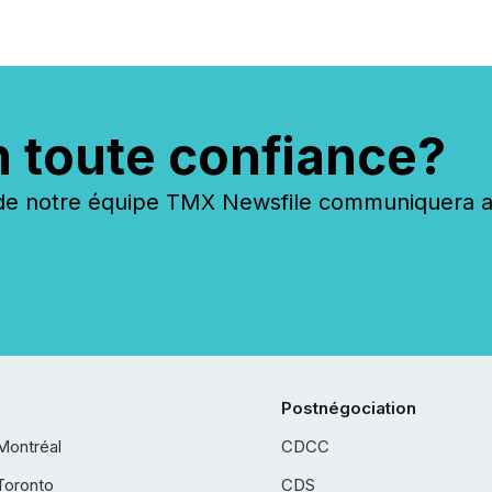
n toute confiance?
 notre équipe TMX Newsfile communiquera ave
Postnégociation
Montréal
CDCC
Toronto
CDS