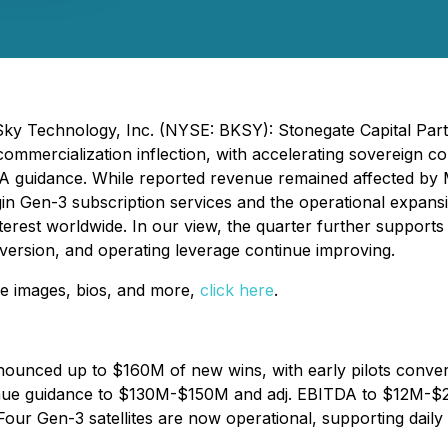
kSky Technology, Inc. (NYSE: BKSY): Stonegate Capital Pa
ercialization inflection, with accelerating sovereign contr
guidance. While reported revenue remained affected by Mi
 Gen-3 subscription services and the operational expansion 
nterest worldwide. In our view, the quarter further support
nversion, and operating leverage continue improving.
e images, bios, and more,
click here
.
ounced up to $160M of new wins, with early pilots convert
enue guidance to $130M-$150M and adj. EBITDA to $12M-$2
Four Gen-3 satellites are now operational, supporting daily 3