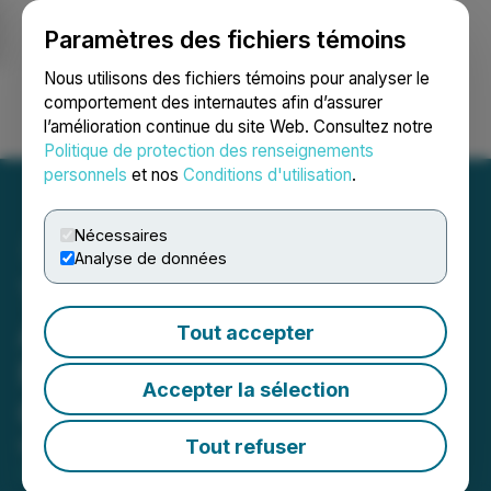
Paramètres des fichiers témoins
NEWSFILE
Nous utilisons des fichiers témoins pour analyser le
comportement des internautes afin d’assurer
l’amélioration continue du site Web. Consultez notre
Ouvrir une session
Recherche
English
Politique de protection des renseignements
personnels
et nos
Conditions d'utilisation
.
Nécessaires
Analyse de données
Thor Explorations
Announces Dividend -
Tout accepter
Foreign Exchange Rate
Accepter la sélection
Confirmation
Tout refuser
May 05, 2026 10:11 AM EDT | Source:
Thor
Explorations Ltd.