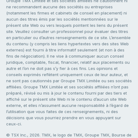
Groupe TMX Limitée et ses sociétés affiliées ne cautionnent ni
ne recommandent aucune des sociétés ou entreprises
(notamment les firmes et cabinets de conseil en placement) ni
aucun des titres émis par les sociétés mentionnées sur le
présent site Web ou vers lesquels pointent les liens du présent
site. Veuillez consulter un professionnel pour évaluer des titres
en particulier ou d’autres renseignements de ce site. L’ensemble
du contenu (y compris les liens hypertextes vers des sites Web
externes) est fourni à titre informatif seulement (et non à des
fins de négociation). Il ne vise à communiquer aucun conseil
juridique, comptable, fiscal, financier, relatif aux placements ou
autre et l’on ne doit pas s’y fier à ces fins. Les opinions et
conseils exprimés reflètent uniquement ceux de leur auteur, et
ne sont pas cautionnés par Groupe TMX Limitée ou ses sociétés
affiliées. Groupe TMX Limitée et ses sociétés affiliées n’ont pas
préparé, révisé ou mis à jour le contenu fourni par des tiers et
affiché sur le présent site Web ni le contenu d’aucun site Web
externe, et elles n’assument aucune responsabilité à l’égard de
l’utilisation que vous faites de ces renseignements, ni des
décisions que vous pourriez prendre en vous appuyant sur
ceux-ci.
© TSX Inc., 2026. TMX, le logo de TMX, Groupe TMX, Bourse de