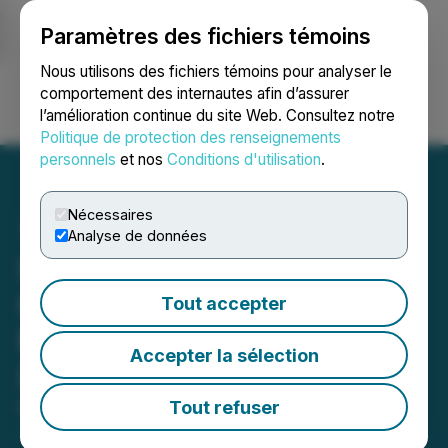
Paramètres des fichiers témoins
NEWSFILE
Nous utilisons des fichiers témoins pour analyser le
comportement des internautes afin d’assurer
l’amélioration continue du site Web. Consultez notre
Ouvrir une session
Recherche
English
Politique de protection des renseignements
personnels
et nos
Conditions d'utilisation
.
Nécessaires
Analyse de données
Stonegate Updates
Coverage on NCS
Tout accepter
Multistage Holdings, Inc.
Accepter la sélection
(NCSM) Q126
Tout refuser
May 01, 2026 9:47 AM EDT | Source:
Reportable,
Inc.