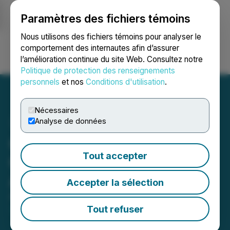
Paramètres des fichiers témoins
NEWSFILE
Nous utilisons des fichiers témoins pour analyser le
comportement des internautes afin d’assurer
l’amélioration continue du site Web. Consultez notre
Ouvrir une session
Recherche
English
Politique de protection des renseignements
personnels
et nos
Conditions d'utilisation
.
Nécessaires
Analyse de données
Correction to Austral Gold
Tout accepter
Q1 2026 Quarterly
Activities Report
Accepter la sélection
April 29, 2026 11:53 PM EDT | Source:
Austral Gold
Limited
Tout refuser