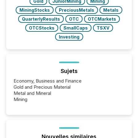
Gold
JuniorMining
Mining
MiningStocks
PreciousMetals
Metals
QuarterlyResults
OTC
OTCMarkets
OTCStocks
SmallCaps
TSXV
Investing
Sujets
Economy, Business and Finance
Gold and Precious Material
Metal and Mineral
Mining
Nouvelles similaires