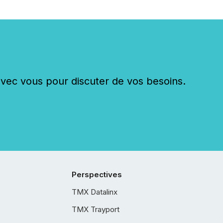
c vous pour discuter de vos besoins.
Perspectives
TMX Datalinx
TMX Trayport