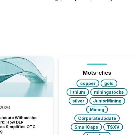
Mots-clics
copper
gold
lithium
miningstocks
silver
JuniorMining
 2026
Mining
closure Without the
CorporateUpdate
ork: How DLP
es Simplifies OTC
SmallCaps
TSXV
ng