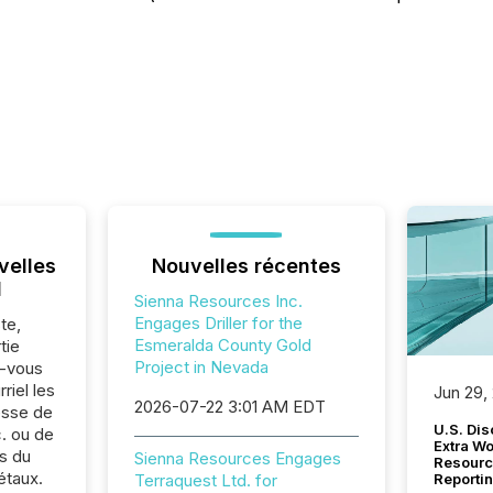
velles
Nouvelles récentes
l
Sienna Resources Inc.
Engages Driller for the
te,
Esmeralda County Gold
tie
Project in Nevada
z-vous
riel les
Jun 29,
2026-07-22 3:01 AM EDT
sse de
U.S. Dis
. ou de
Extra W
s du
Sienna Resources Engages
Resourc
étaux.
Terraquest Ltd. for
Reporti