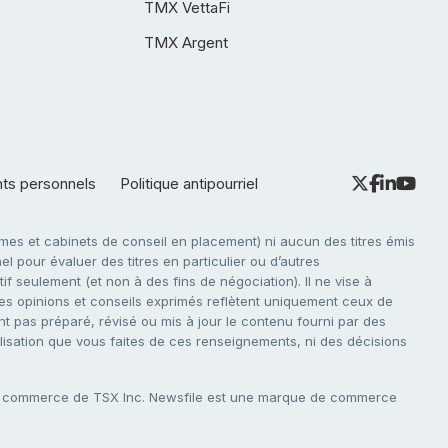
TMX VettaFi
TMX Argent
nts personnels
Politique antipourriel
es et cabinets de conseil en placement) ni aucun des titres émis
l pour évaluer des titres en particulier ou d’autres
f seulement (et non à des fins de négociation). Il ne vise à
. Les opinions et conseils exprimés reflètent uniquement ceux de
nt pas préparé, révisé ou mis à jour le contenu fourni par des
tilisation que vous faites de ces renseignements, ni des décisions
e commerce de TSX Inc. Newsfile est une marque de commerce