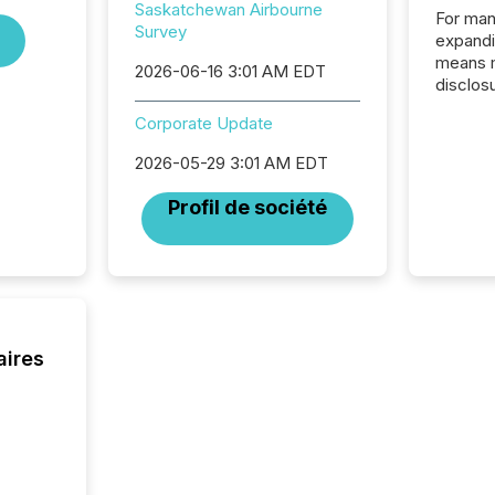
Saskatchewan Airbourne
For man
Survey
expandi
means 
2026-06-16 3:01 AM EDT
disclos
Canada 
Corporate Update
States,
distrib
2026-05-29 3:01 AM EDT
release
additio
Profil de société
and coo
Resourc
traded 
company
on keep
and cro
its new
aires
seamles
the OTC
even hav