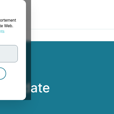
portement
ite Web.
nts
rdonnées
e Update
ces Inc.