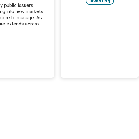
Investing
y public issuers,
ng into new markets
more to manage. As
ure extends across
and the United
 even core tasks like
uting and posting press
s can involve
nal steps, systems,
rdination. For DLP
es Inc., a publicly
mineral exploration
, the focus has been
ing the distribution
ss-border posting of
s simple. “They
sly post our news on
 Markets site. I don’t
e to think...