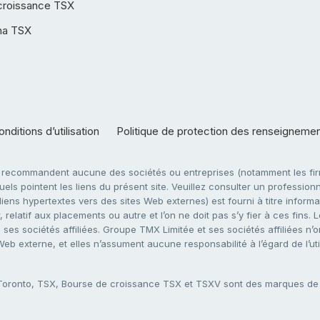
croissance TSX
ha TSX
nditions d’utilisation
Politique de protection des renseigneme
e recommandent aucune des sociétés ou entreprises (notamment les firm
ls pointent les liens du présent site. Veuillez consulter un professionne
ens hypertextes vers des sites Web externes) est fourni à titre informati
 relatif aux placements ou autre et l’on ne doit pas s’y fier à ces fins
es sociétés affiliées. Groupe TMX Limitée et ses sociétés affiliées n’o
 Web externe, et elles n’assument aucune responsabilité à l’égard de l’u
 Toronto, TSX, Bourse de croissance TSX et TSXV sont des marques d