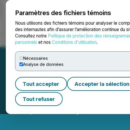
Paramètres des fichiers témoins
NEWSFILE
Nous utilisons des fichiers témoins pour analyser le com
des internautes afin d’assurer l’amélioration continue du s
Consultez notre
Politique de protection des renseigneme
Accueil
À propos
Services
Salle de presse
Blogue
Coo
personnels
et nos
Conditions d'utilisation
.
Nécessaires
Analyse de données
Tout accepter
Accepter la sélection
Sienna Corporat
Tout refuser
March 25, 2026 5:06 PM EDT | Source:
Sienna Resour