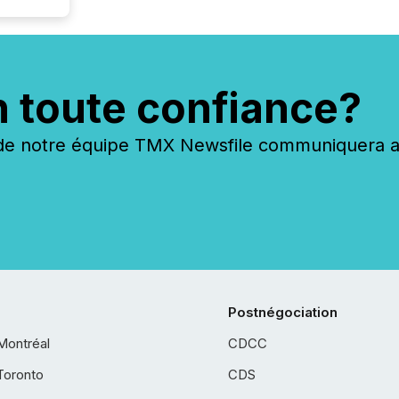
n toute confiance?
 notre équipe TMX Newsfile communiquera ave
Postnégociation
Montréal
CDCC
Toronto
CDS