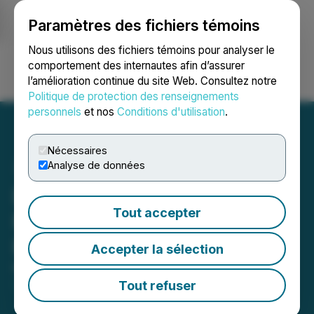
Paramètres des fichiers témoins
NEWSFILE
Nous utilisons des fichiers témoins pour analyser le
comportement des internautes afin d’assurer
l’amélioration continue du site Web. Consultez notre
Ouvrir une session
Recherche
English
Politique de protection des renseignements
personnels
et nos
Conditions d'utilisation
.
Nécessaires
Analyse de données
Dios Prepares a Drilling
Tout accepter
Program on Its AU33 Gold
Project
Accepter la sélection
March 10, 2026 8:45 AM EDT | Source:
Dios
Exploration Inc.
Tout refuser