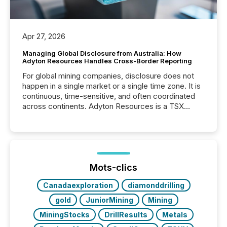
Apr 27, 2026
Managing Global Disclosure from Australia: How
Adyton Resources Handles Cross-Border Reporting
For global mining companies, disclosure does not
happen in a single market or a single time zone. It is
continuous, time-sensitive, and often coordinated
across continents. Adyton Resources is a TSX
Venture-listed exploration company operating in
Papua New Guinea, with its team based in Australia.
In this environment, disclosure is not just about
generating information. It is about executing it with
precise timing and coordination across time zones.
“The ability to file 24/7 with immediate...
Mots-clics
Canadaexploration
diamonddrilling
gold
JuniorMining
Mining
MiningStocks
DrillResults
Metals