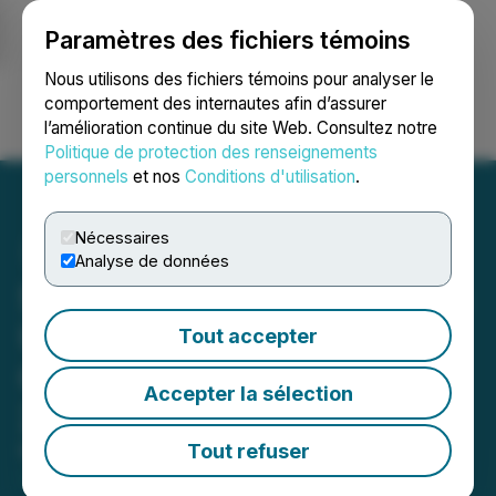
Paramètres des fichiers témoins
NEWSFILE
Nous utilisons des fichiers témoins pour analyser le
comportement des internautes afin d’assurer
l’amélioration continue du site Web. Consultez notre
Ouvrir une session
Recherche
English
Politique de protection des renseignements
personnels
et nos
Conditions d'utilisation
.
Nécessaires
Analyse de données
Stonegate Capital Partners
Updates Coverage on
Tout accepter
Civeo Corporation (CVEO)
Accepter la sélection
2025 Q4
Tout refuser
March 04, 2026 5:28 PM EST | Source:
Reportable,
Inc.