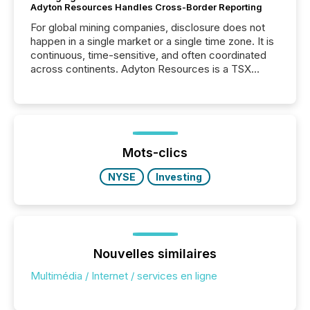
Adyton Resources Handles Cross-Border Reporting
For global mining companies, disclosure does not
happen in a single market or a single time zone. It is
continuous, time-sensitive, and often coordinated
across continents. Adyton Resources is a TSX
Venture-listed exploration company operating in
Papua New Guinea, with its team based in Australia.
In this environment, disclosure is not just about
generating information. It is about executing it with
precise timing and coordination across time zones.
“The ability to file 24/7 with immediate...
Mots-clics
NYSE
Investing
Nouvelles similaires
Multimédia / Internet / services en ligne