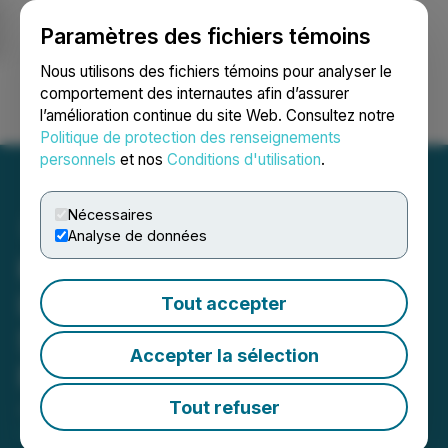
Paramètres des fichiers témoins
NEWSFILE
Nous utilisons des fichiers témoins pour analyser le
comportement des internautes afin d’assurer
l’amélioration continue du site Web. Consultez notre
Ouvrir une session
Recherche
English
Politique de protection des renseignements
personnels
et nos
Conditions d'utilisation
.
Nécessaires
Analyse de données
Kuehn Law Encourages
Investors of Semler
Tout accepter
Scientific to Contact Law
Accepter la sélection
Firm
Tout refuser
January 22, 2026 10:03 AM EST | Source:
Kuehn
Law, PLLC