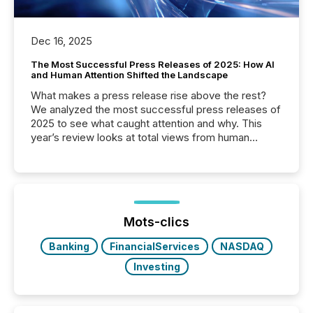
Dec 16, 2025
The Most Successful Press Releases of 2025: How AI
and Human Attention Shifted the Landscape
What makes a press release rise above the rest?
We analyzed the most successful press releases of
2025 to see what caught attention and why. This
year’s review looks at total views from human
readers and AI systems across the top five hundred
public company press releases distributed through
TMX Newsfile in 2025. These views come from all
of Newsfile’s general distribution channels, such as
Yahoo and Apple. They reflect how audiences
discovered and engaged with each announcement.
Mots-clics
Key Insights...
Banking
FinancialServices
NASDAQ
Investing