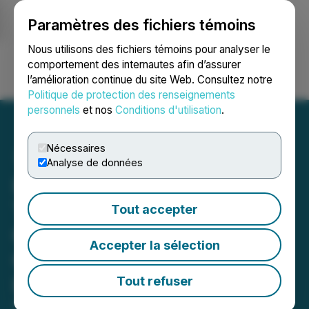
Paramètres des fichiers témoins
NEWSFILE
Nous utilisons des fichiers témoins pour analyser le
comportement des internautes afin d’assurer
l’amélioration continue du site Web. Consultez notre
Ouvrir une session
Recherche
English
Politique de protection des renseignements
personnels
et nos
Conditions d'utilisation
.
Nécessaires
Analyse de données
Important Notice to Long-
Term Shareholders of
Tout accepter
CarMax, Inc. (KMX):
Accepter la sélection
Grabar Law Office
Investigates Claims on
Tout refuser