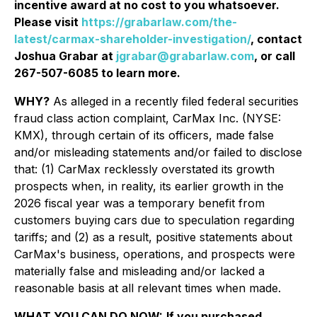
incentive award at no cost to you whatsoever.
Please visit
https://grabarlaw.com/the-
latest/carmax-shareholder-investigation/
, contact
Joshua Grabar at
jgrabar@grabarlaw.com
, or call
267-507-6085 to learn more.
WHY?
As alleged in a recently filed federal securities
fraud class action complaint, CarMax Inc. (NYSE:
KMX), through certain of its officers, made false
and/or misleading statements and/or failed to disclose
that: (1) CarMax recklessly overstated its growth
prospects when, in reality, its earlier growth in the
2026 fiscal year was a temporary benefit from
customers buying cars due to speculation regarding
tariffs; and (2) as a result, positive statements about
CarMax's business, operations, and prospects were
materially false and misleading and/or lacked a
reasonable basis at all relevant times when made.
WHAT YOU CAN DO NOW:
If you purchased