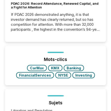
PDAC 2026: Record Attendance, Renewed Capital, and
a Fight for Attention
If PDAC 2026 demonstrated anything, it is that
investor demand has clearly returned, but so has
competition for attention. With more than 32,000
participants , the highest in the convention’s 94-year
history , the Metro Toronto Convention Centre was
filled with issuers, investors, and deal makers from
around the world. As a media partner of PDAC 2026,
TMX Newsfile was on the ground throughout the
week, connecting with clients and prospects across
the conference. Optimism was evident, with...
Mots-clics
CarMax
KMX
Banking
FinancialServices
NYSE
Investing
Sujets
Litigation and Regulation