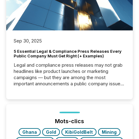
Sep 30, 2025
5 Essential Legal & Compliance Press Releases Every
Public Company Must Get Right (+ Examples)
Legal and compliance press releases may not grab
headlines like product launches or marketing
campaigns — but they are among the most
important announcements a public company issues.
These updates are the backbone of transparent
disclosure, ensuring you meet regulatory obligations
while protecting your credibility in the market. In this
post in our “Reasons to Announce” series, we
highlight five critical legal and compliance press
release types every company must get right — with
Mots-clics
real-world...
Ghana
Gold
KibiGoldBelt
Mining