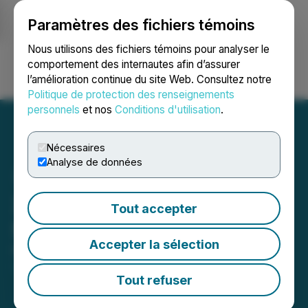
Paramètres des fichiers témoins
NEWSFILE
Nous utilisons des fichiers témoins pour analyser le
comportement des internautes afin d’assurer
l’amélioration continue du site Web. Consultez notre
Ouvrir une session
Recherche
English
Politique de protection des renseignements
personnels
et nos
Conditions d'utilisation
.
Nécessaires
Analyse de données
Xtra-Gold Director James
Tout accepter
Schweitzer Passes Away
Accepter la sélection
November 10, 2025 11:00 AM EST | Source:
Xtra-
Gold Resources Corp.
Tout refuser