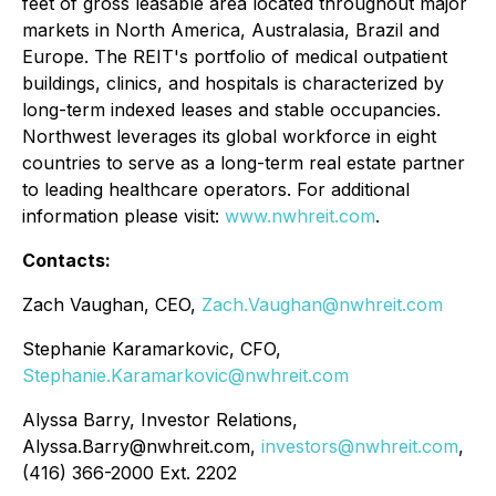
feet of gross leasable area located throughout major
markets in North America, Australasia, Brazil and
Europe. The REIT's portfolio of medical outpatient
buildings, clinics, and hospitals is characterized by
long-term indexed leases and stable occupancies.
Northwest leverages its global workforce in eight
countries to serve as a long-term real estate partner
to leading healthcare operators. For additional
information please visit:
www.nwhreit.com
.
Contacts:
Zach Vaughan, CEO,
Zach.Vaughan@nwhreit.com
Stephanie Karamarkovic, CFO,
Stephanie.Karamarkovic@nwhreit.com
Alyssa Barry, Investor Relations,
Alyssa.Barry@nwhreit.com,
investors@nwhreit.com
,
(416) 366-2000 Ext. 2202