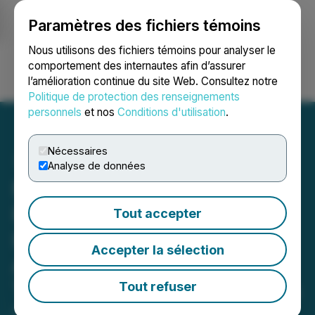
Paramètres des fichiers témoins
NEWSFILE
Nous utilisons des fichiers témoins pour analyser le
comportement des internautes afin d’assurer
l’amélioration continue du site Web. Consultez notre
Ouvrir une session
Recherche
English
Politique de protection des renseignements
personnels
et nos
Conditions d'utilisation
.
Nécessaires
Analyse de données
Northwest Healthcare
Properties Real Estate
Tout accepter
Investment Trust
Accepter la sélection
Announces Timing for
Third Quarter 2025 Results
Tout refuser
October 08, 2025 7:35 AM EDT | Source:
Vital