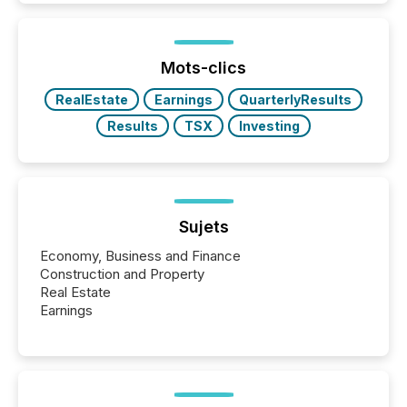
In this environment, disclosure is not just about
generating information. It is about executing it with
precise timing and coordination across time zones.
“The ability to file 24/7 with immediate...
Mots-clics
RealEstate
Earnings
QuarterlyResults
Results
TSX
Investing
Sujets
Economy, Business and Finance
Construction and Property
Real Estate
Earnings