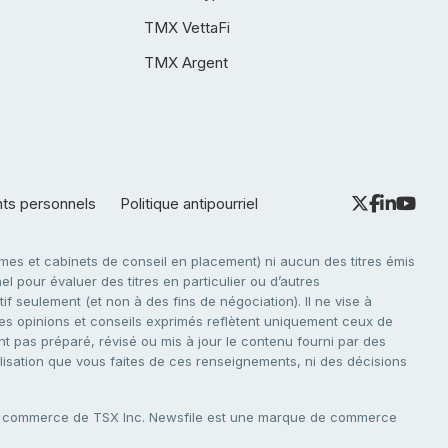
TMX VettaFi
TMX Argent
nts personnels
Politique antipourriel
es et cabinets de conseil en placement) ni aucun des titres émis
l pour évaluer des titres en particulier ou d’autres
f seulement (et non à des fins de négociation). Il ne vise à
. Les opinions et conseils exprimés reflètent uniquement ceux de
nt pas préparé, révisé ou mis à jour le contenu fourni par des
tilisation que vous faites de ces renseignements, ni des décisions
e commerce de TSX Inc. Newsfile est une marque de commerce