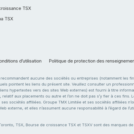
croissance TSX
ha TSX
nditions d’utilisation
Politique de protection des renseigneme
e recommandent aucune des sociétés ou entreprises (notamment les firm
ls pointent les liens du présent site. Veuillez consulter un professionne
ens hypertextes vers des sites Web externes) est fourni à titre informati
 relatif aux placements ou autre et l’on ne doit pas s’y fier à ces fins
es sociétés affiliées. Groupe TMX Limitée et ses sociétés affiliées n’o
 Web externe, et elles n’assument aucune responsabilité à l’égard de l’u
 Toronto, TSX, Bourse de croissance TSX et TSXV sont des marques d