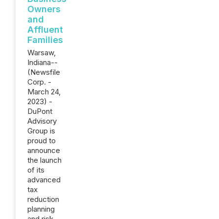
Owners
and
Affluent
Families
Warsaw,
Indiana--
(Newsfile
Corp. -
March 24,
2023) -
DuPont
Advisory
Group is
proud to
announce
the launch
of its
advanced
tax
reduction
planning
and risk