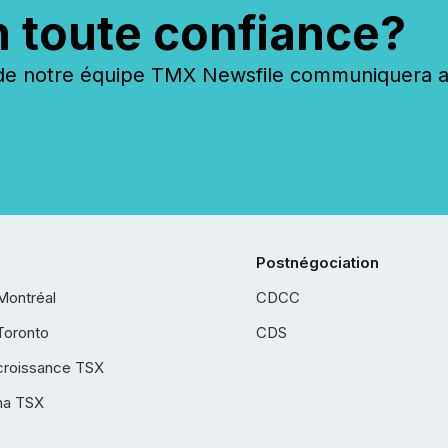
n toute confiance?
 notre équipe TMX Newsfile communiquera ave
Postnégociation
Montréal
CDCC
Toronto
CDS
croissance TSX
ha TSX