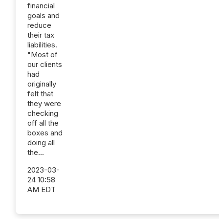
financial
goals and
reduce
their tax
liabilities.
"Most of
our clients
had
originally
felt that
they were
checking
off all the
boxes and
doing all
the...
2023-03-
24 10:58
AM EDT