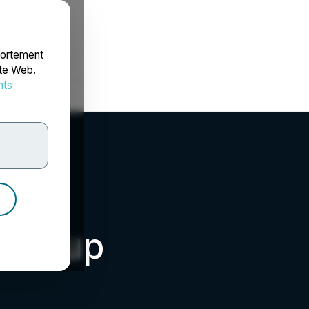
portement
ite Web.
nts
rdonnées
 Group