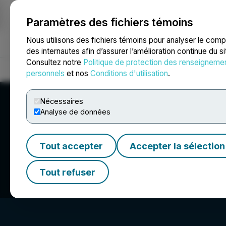
Paramètres des fichiers témoins
NEWSFILE
Nous utilisons des fichiers témoins pour analyser le com
des internautes afin d’assurer l’amélioration continue du s
Consultez notre
Politique de protection des renseigneme
Accueil
À propos
Services
Salle de presse
Blogue
Coo
personnels
et nos
Conditions d'utilisation
.
Nécessaires
Analyse de données
Tout accepter
Accepter la sélection
Dupont Advisory
Tout refuser