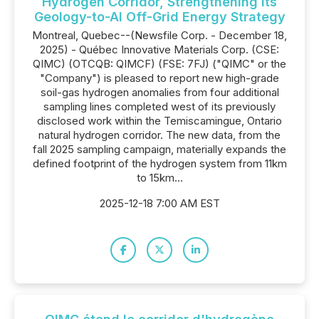
Hydrogen Corridor, Strengthening Its
Geology-to-AI Off-Grid Energy Strategy
Montreal, Quebec--(Newsfile Corp. - December 18,
2025) - Québec Innovative Materials Corp. (CSE:
QIMC) (OTCQB: QIMCF) (FSE: 7FJ) ("QIMC" or the
"Company") is pleased to report new high-grade
soil-gas hydrogen anomalies from four additional
sampling lines completed west of its previously
disclosed work within the Temiscamingue, Ontario
natural hydrogen corridor. The new data, from the
fall 2025 sampling campaign, materially expands the
defined footprint of the hydrogen system from 11km
to 15km...
2025-12-18 7:00 AM EST