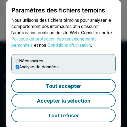
Paramètres des fichiers témoins
NEWSFILE
Nous utilisons des fichiers témoins pour analyser le
comportement des internautes afin d’assurer
l’amélioration continue du site Web. Consultez notre
Ouvrir une session
Recherche
English
Politique de protection des renseignements
personnels
et nos
Conditions d'utilisation
.
Nécessaires
Analyse de données
Quebec Innovative
Materials Corp.
Tout accepter
QI Materials Corp. is advancing a portfolio of
natural hydrogen projects across Canada and
Accepter la sélection
the United States, providing a domestic non-
invasive, non-fracking solution to one of the
Tout refuser
most critical energy inputs for a sustainable
economy. With active projects in Nova Scotia,
Quebec, Ontario, and Minnesota, the Company is