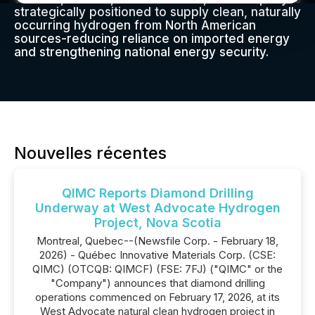
strategically positioned to supply clean, naturally
occurring hydrogen from North American
sources-reducing reliance on imported energy
and strengthening national energy security.
Nouvelles récentes
QIMC Reports Diamond Drilling
Underway at West Advocate Hydrogen
Project, Nova Scotia
Montreal, Quebec--(Newsfile Corp. - February 18,
2026) - Québec Innovative Materials Corp. (CSE:
QIMC) (OTCQB: QIMCF) (FSE: 7FJ) ("QIMC" or the
"Company") announces that diamond drilling
operations commenced on February 17, 2026, at its
West Advocate natural clean hydrogen project in