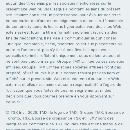
aucun des titres émis par les sociétés mentionnées sur le
présent site Web ou vers lesquels pointent les liens du présent
site. Veuillez consulter un professionnel pour évaluer des titres
en particulier ou d’autres renseignements de ce site. L’ensemble
du contenu (y compris les liens hypertextes vers des sites Web
externes) est fourni à titre informatif seulement (et non à des
fins de négociation). Il ne vise à communiquer aucun conseil
juridique, comptable, fiscal, financier, relatif aux placements ou
autre et l’on ne doit pas s’y fier à ces fins. Les opinions et
conseils exprimés reflètent uniquement ceux de leur auteur, et
ne sont pas cautionnés par Groupe TMX Limitée ou ses sociétés
affiliées. Groupe TMX Limitée et ses sociétés affiliées n’ont pas
préparé, révisé ou mis à jour le contenu fourni par des tiers et
affiché sur le présent site Web ni le contenu d’aucun site Web
externe, et elles n’assument aucune responsabilité à l’égard de
l’utilisation que vous faites de ces renseignements, ni des
décisions que vous pourriez prendre en vous appuyant sur
ceux-ci.
© TSX Inc., 2026. TMX, le logo de TMX, Groupe TMX, Bourse de
Toronto, TSX, Bourse de croissance TSX et TSXV sont des
marques de commerce de TSX Inc. Newsfile est une marque de
commerce de Newsfile Corp. et elle est utilisée sous licence.