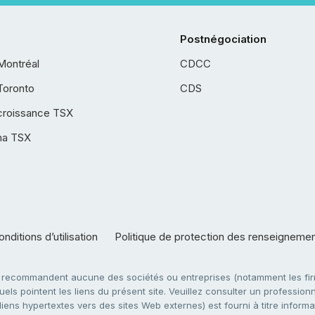
Postnégociation
Montréal
CDCC
Toronto
CDS
croissance TSX
ha TSX
nditions d’utilisation
Politique de protection des renseigneme
e recommandent aucune des sociétés ou entreprises (notamment les firm
ls pointent les liens du présent site. Veuillez consulter un professionne
ens hypertextes vers des sites Web externes) est fourni à titre informati