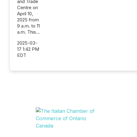
and Trade
Centre on
April 10,
2025 from
9 a.m. to 11
a.m. This...
2025-03-
17 1:42 PM
EDT