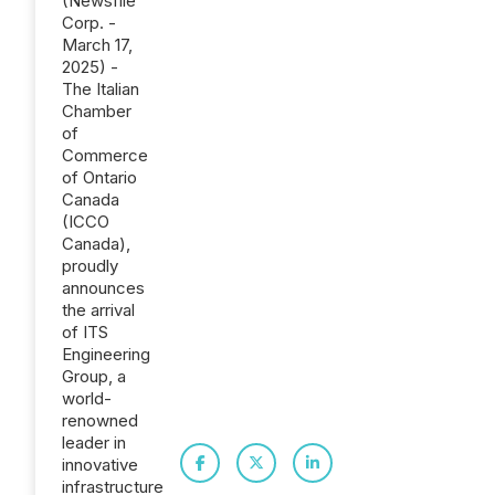
(Newsfile
Corp. -
March 17,
2025) -
The Italian
Chamber
of
Commerce
of Ontario
Canada
(ICCO
Canada),
proudly
announces
the arrival
of ITS
Engineering
Group, a
world-
renowned
leader in
innovative
infrastructure