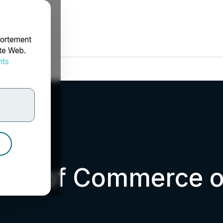
portement
ite Web.
nts
rdonnées
mber of Commerce o