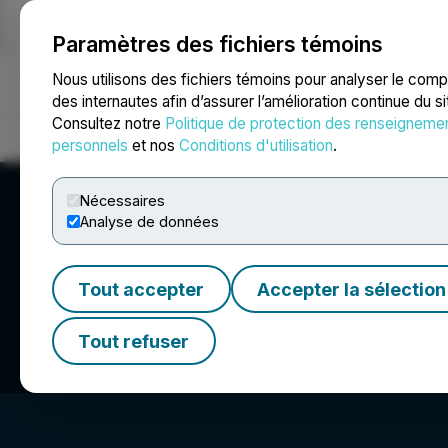
Paramètres des fichiers témoins
NEWSFILE
Nous utilisons des fichiers témoins pour analyser le com
des internautes afin d’assurer l’amélioration continue du s
Consultez notre
Politique de protection des renseigneme
Accueil
À propos
Services
Salle de presse
Blogue
Coo
personnels
et nos
Conditions d'utilisation
.
Nécessaires
Analyse de données
Tout accepter
Accepter la sélection
The Italian Cha
Tout refuser