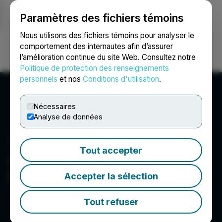
Paramètres des fichiers témoins
NEWSFILE
Nous utilisons des fichiers témoins pour analyser le
comportement des internautes afin d’assurer
l’amélioration continue du site Web. Consultez notre
Ouvrir une session
Recherche
English
Politique de protection des renseignements
personnels
et nos
Conditions d'utilisation
.
Nécessaires
Analyse de données
Tout accepter
4Sure Technology
Solutions Inc.
Accepter la sélection
Tout refuser