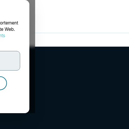
portement
ite Web.
nts
rdonnées