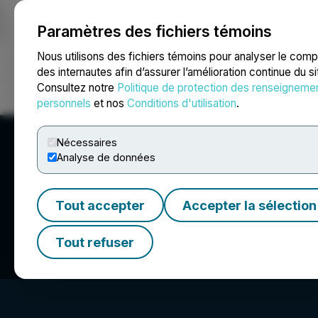
Paramètres des fichiers témoins
NEWSFILE
Nous utilisons des fichiers témoins pour analyser le com
des internautes afin d’assurer l’amélioration continue du s
Consultez notre
Politique de protection des renseigneme
Accueil
À propos
Services
Salle de presse
Blogue
Coo
personnels
et nos
Conditions d'utilisation
.
Nécessaires
Analyse de données
Tout accepter
Accepter la sélection
UFOHub.org
Tout refuser