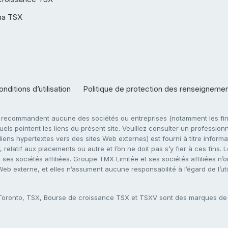
ha TSX
nditions d’utilisation
Politique de protection des renseigneme
e recommandent aucune des sociétés ou entreprises (notamment les firm
ls pointent les liens du présent site. Veuillez consulter un professionne
ens hypertextes vers des sites Web externes) est fourni à titre informati
 relatif aux placements ou autre et l’on ne doit pas s’y fier à ces fins
es sociétés affiliées. Groupe TMX Limitée et ses sociétés affiliées n’o
 Web externe, et elles n’assument aucune responsabilité à l’égard de l’u
 Toronto, TSX, Bourse de croissance TSX et TSXV sont des marques d