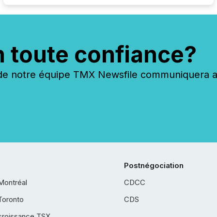
n toute confiance?
 notre équipe TMX Newsfile communiquera ave
Postnégociation
Montréal
CDCC
Toronto
CDS
croissance TSX