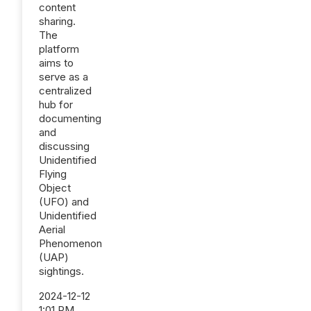
content
sharing.
The
platform
aims to
serve as a
centralized
hub for
documenting
and
discussing
Unidentified
Flying
Object
(UFO) and
Unidentified
Aerial
Phenomenon
(UAP)
sightings.
2024-12-12
1:01 PM