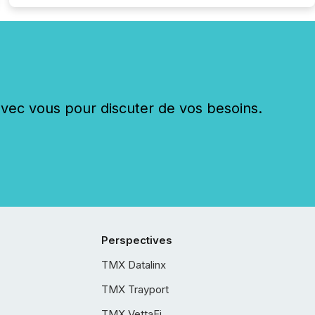
c vous pour discuter de vos besoins.
Perspectives
TMX Datalinx
TMX Trayport
TMX VettaFi