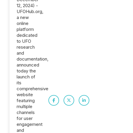
12, 2024) -
UFOHub.org,
a new
online
platform
dedicated
to UFO
research
and
documentation,
announced
today the
launch of
its
comprehensive
website
featuring
multiple
channels
for user
engagement
and