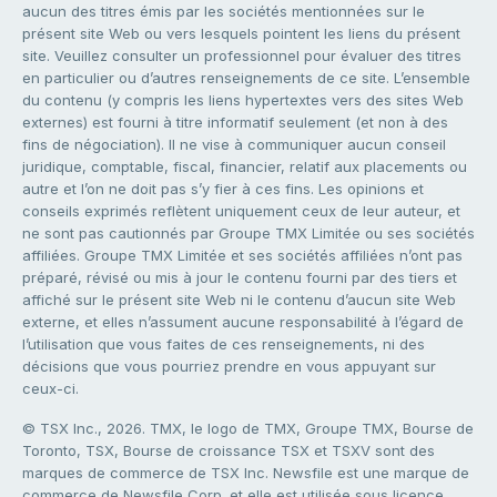
aucun des titres émis par les sociétés mentionnées sur le
présent site Web ou vers lesquels pointent les liens du présent
site. Veuillez consulter un professionnel pour évaluer des titres
en particulier ou d’autres renseignements de ce site. L’ensemble
du contenu (y compris les liens hypertextes vers des sites Web
externes) est fourni à titre informatif seulement (et non à des
fins de négociation). Il ne vise à communiquer aucun conseil
juridique, comptable, fiscal, financier, relatif aux placements ou
autre et l’on ne doit pas s’y fier à ces fins. Les opinions et
conseils exprimés reflètent uniquement ceux de leur auteur, et
ne sont pas cautionnés par Groupe TMX Limitée ou ses sociétés
affiliées. Groupe TMX Limitée et ses sociétés affiliées n’ont pas
préparé, révisé ou mis à jour le contenu fourni par des tiers et
affiché sur le présent site Web ni le contenu d’aucun site Web
externe, et elles n’assument aucune responsabilité à l’égard de
l’utilisation que vous faites de ces renseignements, ni des
décisions que vous pourriez prendre en vous appuyant sur
ceux-ci.
© TSX Inc., 2026. TMX, le logo de TMX, Groupe TMX, Bourse de
Toronto, TSX, Bourse de croissance TSX et TSXV sont des
marques de commerce de TSX Inc. Newsfile est une marque de
commerce de Newsfile Corp. et elle est utilisée sous licence.