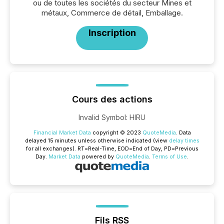
ou de toutes les sociétés du secteur Mines et
métaux, Commerce de détail, Emballage.
Inscription
Cours des actions
Invalid Symbol
:
HIRU
Financial Market Data
copyright © 2023
QuoteMedia
. Data
delayed 15 minutes unless otherwise indicated (view
delay times
for all exchanges).
RT
=Real-Time,
EOD
=End of Day,
PD
=Previous
Day.
Market Data
powered by
QuoteMedia
.
Terms of Use
.
Fils RSS