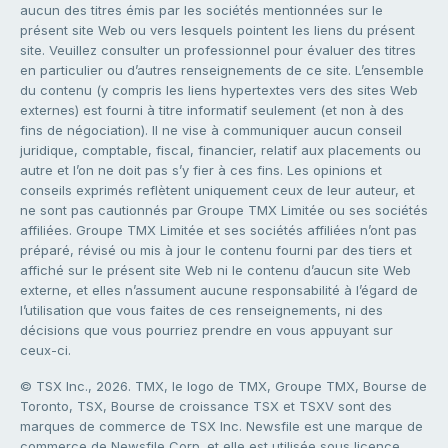
aucun des titres émis par les sociétés mentionnées sur le
présent site Web ou vers lesquels pointent les liens du présent
site. Veuillez consulter un professionnel pour évaluer des titres
en particulier ou d’autres renseignements de ce site. L’ensemble
du contenu (y compris les liens hypertextes vers des sites Web
externes) est fourni à titre informatif seulement (et non à des
fins de négociation). Il ne vise à communiquer aucun conseil
juridique, comptable, fiscal, financier, relatif aux placements ou
autre et l’on ne doit pas s’y fier à ces fins. Les opinions et
conseils exprimés reflètent uniquement ceux de leur auteur, et
ne sont pas cautionnés par Groupe TMX Limitée ou ses sociétés
affiliées. Groupe TMX Limitée et ses sociétés affiliées n’ont pas
préparé, révisé ou mis à jour le contenu fourni par des tiers et
affiché sur le présent site Web ni le contenu d’aucun site Web
externe, et elles n’assument aucune responsabilité à l’égard de
l’utilisation que vous faites de ces renseignements, ni des
décisions que vous pourriez prendre en vous appuyant sur
ceux-ci.
© TSX Inc., 2026. TMX, le logo de TMX, Groupe TMX, Bourse de
Toronto, TSX, Bourse de croissance TSX et TSXV sont des
marques de commerce de TSX Inc. Newsfile est une marque de
commerce de Newsfile Corp. et elle est utilisée sous licence.