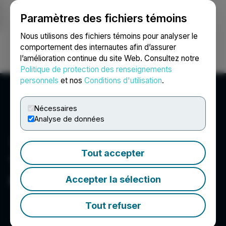
Paramètres des fichiers témoins
NEWSFILE
Nous utilisons des fichiers témoins pour analyser le
comportement des internautes afin d’assurer
l’amélioration continue du site Web. Consultez notre
Ouvrir une session
Recherche
English
Politique de protection des renseignements
personnels
et nos
Conditions d'utilisation
.
Nécessaires
Analyse de données
Tout accepter
The Kidney Foundation of
Canada
Accepter la sélection
Tout refuser