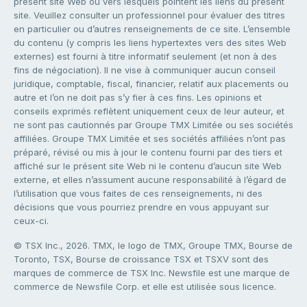
présent site Web ou vers lesquels pointent les liens du présent
site. Veuillez consulter un professionnel pour évaluer des titres
en particulier ou d’autres renseignements de ce site. L’ensemble
du contenu (y compris les liens hypertextes vers des sites Web
externes) est fourni à titre informatif seulement (et non à des
fins de négociation). Il ne vise à communiquer aucun conseil
juridique, comptable, fiscal, financier, relatif aux placements ou
autre et l’on ne doit pas s’y fier à ces fins. Les opinions et
conseils exprimés reflètent uniquement ceux de leur auteur, et
ne sont pas cautionnés par Groupe TMX Limitée ou ses sociétés
affiliées. Groupe TMX Limitée et ses sociétés affiliées n’ont pas
préparé, révisé ou mis à jour le contenu fourni par des tiers et
affiché sur le présent site Web ni le contenu d’aucun site Web
externe, et elles n’assument aucune responsabilité à l’égard de
l’utilisation que vous faites de ces renseignements, ni des
décisions que vous pourriez prendre en vous appuyant sur
ceux-ci.
© TSX Inc., 2026. TMX, le logo de TMX, Groupe TMX, Bourse de
Toronto, TSX, Bourse de croissance TSX et TSXV sont des
marques de commerce de TSX Inc. Newsfile est une marque de
commerce de Newsfile Corp. et elle est utilisée sous licence.