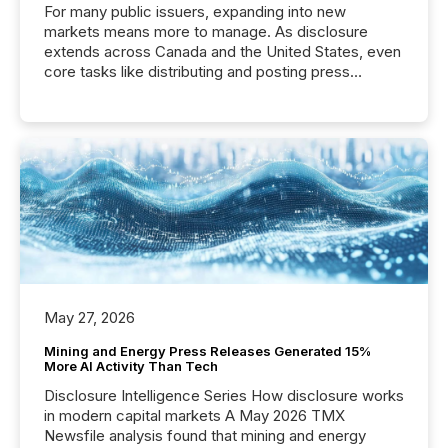
For many public issuers, expanding into new
markets means more to manage. As disclosure
extends across Canada and the United States, even
core tasks like distributing and posting press
releases can involve additional steps, systems, and
coordination. For DLP Resources Inc., a publicly
traded mineral exploration company, the focus has
been on keeping the distribution and cross-border
posting of its news simple. “They seamlessly post
our news on the OTC Markets site. I don’t even
have to think...
May 27, 2026
Mining and Energy Press Releases Generated 15%
More AI Activity Than Tech
Disclosure Intelligence Series How disclosure works
in modern capital markets A May 2026 TMX
Newsfile analysis found that mining and energy