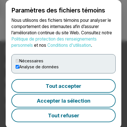
Paramètres des fichiers témoins
NEWSFILE
Nous utilisons des fichiers témoins pour analyser le
comportement des internautes afin d’assurer
l’amélioration continue du site Web. Consultez notre
Ouvrir une session
Recherche
English
Politique de protection des renseignements
Des
personnels
et nos
Conditions d'utilisation
.
communiqués
Nécessaires
Analyse de données
optimisés par
Tout accepter
l’IA que les gens
Accepter la sélection
vont trouver!
Tout refuser
Pleinement optimisés pour ChatGPT,