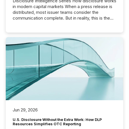
Disclosure Intelligence Series How disclosure works
in modern capital markets When a press release is
distributed, most issuer teams consider the
communication complete. But in reality, this is the
point at which another audience begins reading it.
Search engines, AI models, financial data platforms,
and brokerage systems start processing corporate
announcements within seconds of publication.
Before many investors read a press release,
machines identify companies, extract key facts,...
Jun 29, 2026
U.S. Disclosure Without the Extra Work: How DLP
Resources Simplifies OTC Reporting